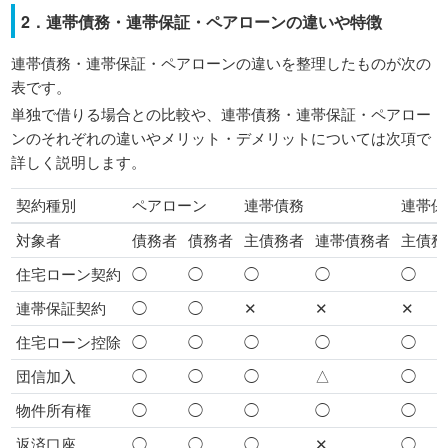
2．連帯債務・連帯保証・ペアローンの違いや特徴
連帯債務・連帯保証・ペアローンの違いを整理したものが次の
表です。
単独で借りる場合との比較や、連帯債務・連帯保証・ペアロー
ンのそれぞれの違いやメリット・デメリットについては次項で
詳しく説明します。
契約種別
ペアローン
連帯債務
連帯保
対象者
債務者
債務者
主債務者
連帯債務者
主債務
住宅ローン契約
◯
◯
◯
◯
◯
連帯保証契約
◯
◯
✕
✕
✕
住宅ローン控除
◯
◯
◯
◯
◯
団信加入
◯
◯
◯
△
◯
物件所有権
◯
◯
◯
◯
◯
返済口座
◯
◯
◯
✕
◯