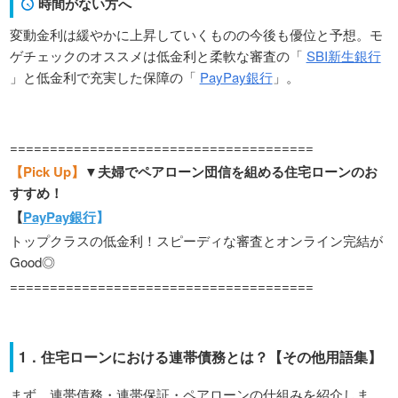
時間がない方
へ
変動金利は緩やかに上昇していくものの今後も優位と予想。モ
ゲチェックのオススメは低金利と柔軟な審査の「
SBI新生銀行
」と低金利で充実した保障の「
PayPay銀行
」。
======================================
【Pick Up】
▼夫婦でペアローン団信を組める住宅ローンのお
すすめ！
【
PayPay銀行
】
トップクラスの低金利！スピーディな審査とオンライン完結が
Good◎
======================================
1．住宅ローンにおける連帯債務とは？【その他用語集】
まず、連帯債務・連帯保証・ペアローンの仕組みを紹介しま