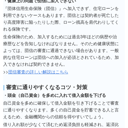
・健康上の問題で団信に加入できない
『団体信用生命保険（団信）』へ加入できず、住宅ローンを
利用できないケースもあります。団信とは契約者が死亡した
り高度障害に陥ったりした際、ローン残高を肩代わりしてく
れる保険です。
生命保険のため、加入するためには過去3年ほどの病歴や治
療歴などを告知しなければなりません。そのため健康状態に
よっては、団信の審査に通過できない場合があります。一般
的な住宅ローンは団信への加入が必須とされているため、加
入できなければ契約できません。
>>
団信審査の詳しい解説はこちら
|
審査に通りやすくなるコツ・対策
・頭金（自己資金）を多めに入れて借入金額を下げる
自己資金を多めに確保して借入金額を引き下げることで審査
に通りやすくなります。多くの自己資金を貯蓄できる人と言
えるため、金融機関からの信頼を得やすいでしょう。
借り入れ額が少なくて済むため返済負担も軽減され、返済比