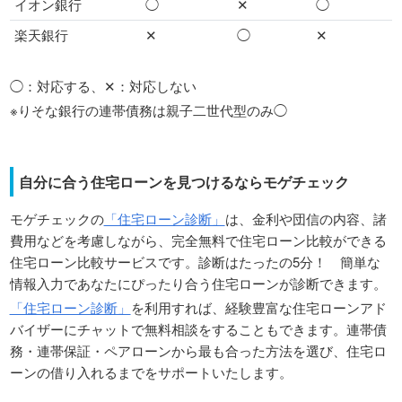
イオン銀行
◯
✕
◯
楽天銀行
✕
◯
✕
◯：対応する、✕：対応しない
※りそな銀行の連帯債務は親子二世代型のみ◯
自分に合う住宅ローンを見つけるならモゲチェック
モゲチェックの
「住宅ローン診断」
は、金利や団信の内容、諸
費用などを考慮しながら、完全無料で住宅ローン比較ができる
住宅ローン比較サービスです。診断はたったの5分！ 簡単な
情報入力であなたにぴったり合う住宅ローンが診断できます。
「住宅ローン診断」
を利用すれば、経験豊富な住宅ローンアド
バイザーにチャットで無料相談をすることもできます。連帯債
務・連帯保証・ペアローンから最も合った方法を選び、住宅ロ
ーンの借り入れるまでをサポートいたします。