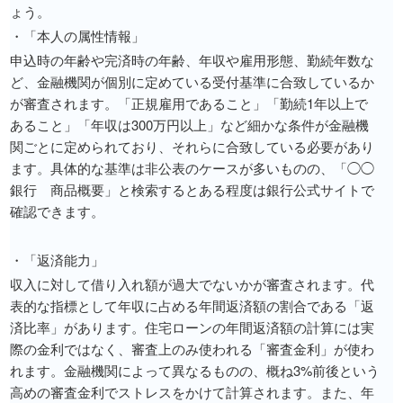
ょう。
・「本人の属性情報」
申込時の年齢や完済時の年齢、年収や雇用形態、勤続年数な
ど、金融機関が個別に定めている受付基準に合致しているか
が審査されます。「正規雇用であること」「勤続1年以上で
あること」「年収は300万円以上」など細かな条件が金融機
関ごとに定められており、それらに合致している必要があり
ます。具体的な基準は非公表のケースが多いものの、「◯◯
銀行 商品概要」と検索するとある程度は銀行公式サイトで
確認できます。
・「返済能力」
収入に対して借り入れ額が過大でないかが審査されます。代
表的な指標として年収に占める年間返済額の割合である「返
済比率」があります。住宅ローンの年間返済額の計算には実
際の金利ではなく、審査上のみ使われる「審査金利」が使わ
れます。金融機関によって異なるものの、概ね3%前後という
高めの審査金利でストレスをかけて計算されます。また、年