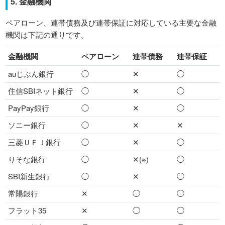
5. 金融機関
ペアローン、連帯債務及び連帯保証に対応している主要な金融
機関は下記の通りです。
金融機関
ペアローン
連帯債務
連帯保証
auじぶん銀行
◯
✕
◯
住信SBIネット銀行
◯
✕
◯
PayPay銀行
◯
✕
◯
ソニー銀行
◯
✕
✕
三菱ＵＦＪ銀行
◯
✕
◯
りそな銀行
◯
✕(※)
◯
SBI新生銀行
◯
✕
◯
常陽銀行
✕
◯
◯
フラット35
✕
◯
◯