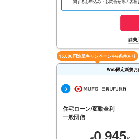
関するお申込み・お問合せ等の各種
諸費
15,000円進呈キャンペーン中※条件あり
Web限定新規お
3
住宅ローン/変動金利
一般団信
0.945