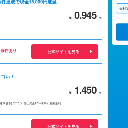
件達成で現金15,000円進呈
金利/
0.945
※条件あり
公式サイトを見る
スゴい！
1.450
通期引下げプラン/自己資金20%未満）変動金利
公式サイトを見る