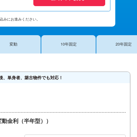
し込みにお進みください。
変動
10年
固定
20年
固定
後、単身者、築古物件でも対応！
変動金利（半年型））