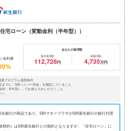
ト住宅ローン（変動金利（半年型））
あなたの返済額
毎月返済額
総返済額
ーン金利優
112,728
4,735
80%
優遇プログラム適用条件
定までに「SBIハイパー預金」を開設していること。
動金利・半年型）」でお借り入れいただくこと。
さい。
新生銀行の商品であり、SBIマネープラザがSBI新生銀行の銀行代理
借契約）はSBI新生銀行との契約となりますが、「住宅ローン」に