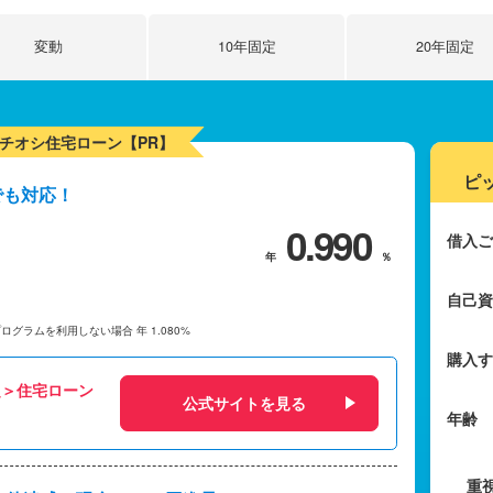
変動
10年
固定
20年
固定
チオシ住宅ローン【PR】
ピ
でも対応！
0.990
借入ご
自己資
プログラムを利用しない場合
年 1.080%
購入す
定＞住宅ローン
公式サイトを見る
年齢
重