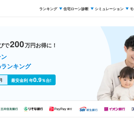
ランキング
住宅ローン診断
シミュレーション
モ
200
びで
万円お得に！
ーン
めランキング
0.9
月
最安金利 年
％台!