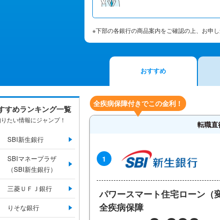
※下部の各銀行の商品案内をご確認の上、お申
おすすめ
全疾病保障付きでこの金利！
すすめランキング一覧
知りたい情報にジャンプ！
転職直
SBI新生銀行
SBIマネープラザ
1
（SBI新生銀行）
三菱ＵＦＪ銀行
パワースマート住宅ローン（
全疾病保障
りそな銀行