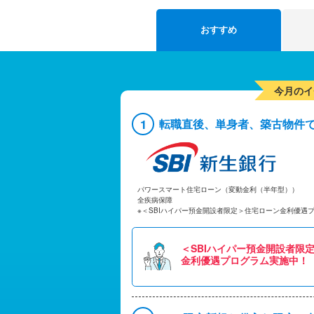
おすすめ
今月のイ
1
転職直後、単身者、築古物件
パワースマート住宅ローン（変動金利（半年型））
全疾病保障
※＜SBIハイパー預金開設者限定＞住宅ローン金利優遇
＜SBIハイパー預金開設者限
金利優遇プログラム実施中！