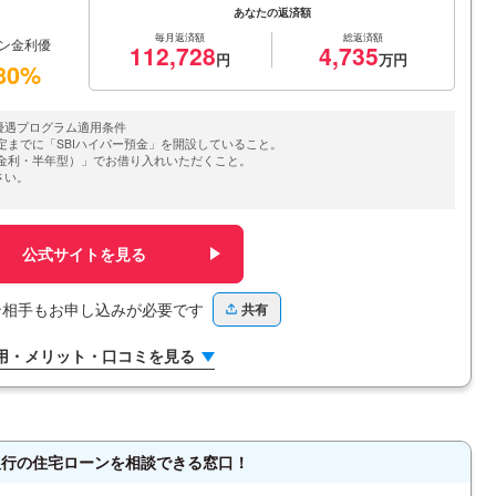
あなたの返済額
毎月返済額
総返済額
ーン金利優
112,728
4,735
80%
優遇プログラム適用条件
定までに「SBIハイパー預金」を開設していること。
動金利・半年型）」でお借り入れいただくこと。
さい。
公式サイトを見る
ン相手もお申し込みが必要です
共有
用・メリット・口コミを見る
生銀行の住宅ローンを相談できる窓口！