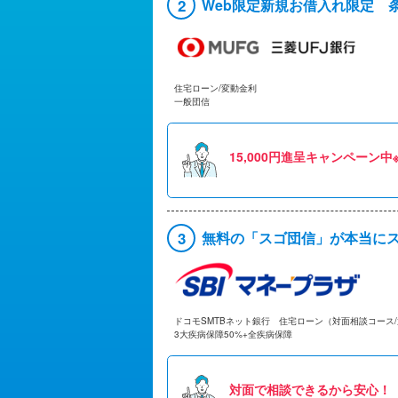
2
Web限定新規お借入れ限定 条
住宅ローン/変動金利
一般団信
15,000円進呈キャンペーン中
3
無料の「スゴ団信」が本当に
ドコモSMTBネット銀行 住宅ローン（対面相談コース/
3大疾病保障50%+全疾病保障
対面で相談できるから安心！