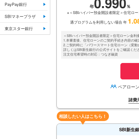
0.990
PayPay銀行
※＜SBIハイパー預金開設者限定＞住宅ロ
SBIマネープラザ
1.0
遇プログラムを利用しない場合 年
東京スター銀行
＜SBIハイパー預金開設者限定＞住宅ローン金利
1.本審査後、住宅ローンのご契約手続き内容の確
2.ご契約時に「パワースマート住宅ローン（変
詳しくはSBI新生銀行の公式サイトをご確認くだ
注文住宅希望時の対応：つなぎ融資
ペアロー
諸費
相談したい人はこちら！
SBI新