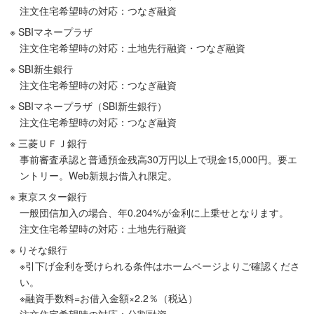
注文住宅希望時の対応：つなぎ融資
※ SBIマネープラザ
注文住宅希望時の対応：土地先行融資・つなぎ融資
※ SBI新生銀行
注文住宅希望時の対応：つなぎ融資
※ SBIマネープラザ（SBI新生銀行）
注文住宅希望時の対応：つなぎ融資
※ 三菱ＵＦＪ銀行
事前審査承認と普通預金残高30万円以上で現金15,000円。要エ
ントリー。Web新規お借入れ限定。
※ 東京スター銀行
一般団信加入の場合、年0.204%が金利に上乗せとなります。
注文住宅希望時の対応：土地先行融資
※ りそな銀行
※引下げ金利を受けられる条件はホームページよりご確認くださ
い。
※融資手数料=お借入金額×2.2％（税込）
注文住宅希望時の対応：分割融資