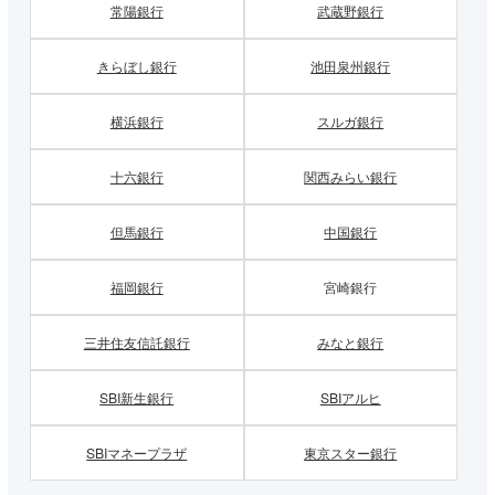
常陽銀行
武蔵野銀行
きらぼし銀行
池田泉州銀行
横浜銀行
スルガ銀行
十六銀行
関西みらい銀行
但馬銀行
中国銀行
福岡銀行
宮崎銀行
三井住友信託銀行
みなと銀行
SBI新生銀行
SBIアルヒ
SBIマネープラザ
東京スター銀行