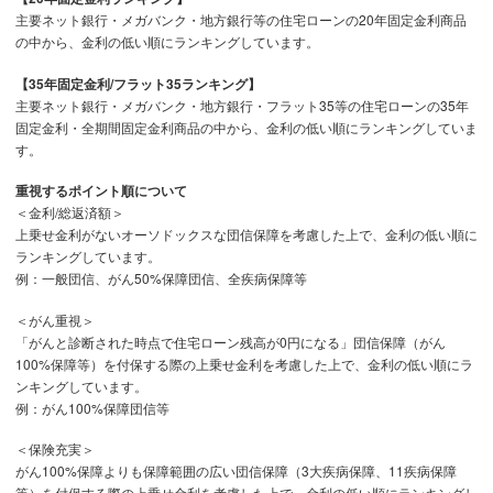
主要ネット銀行・メガバンク・地方銀行等の住宅ローンの20年固定金利商品
れから少なくとも10年間は返済額が増えるリスクを避けた
の中から、金利の低い順にランキングしています。
いという方に向いています。一方、少しでも月々の返済を抑
えたい方には、10年固定金利よりも変動金利の方が向いて
【35年固定金利/フラット35ランキング】
います。
主要ネット銀行・メガバンク・地方銀行・フラット35等の住宅ローンの35年
固定金利・全期間固定金利商品の中から、金利の低い順にランキングしていま
重要ポイントと解説
す。
・10年固定金利を選択する人の割合はどれくらい？
重視するポイント順について
＜金利/総返済額＞
住宅金融支援機構の調査によると、10年固定や20年固定な
上乗せ金利がないオーソドックスな団信保障を考慮した上で、金利の低い順に
どの固定期間選択型は2割に留まっています。その他、全体
ランキングしています。
のおよそ7割の方は変動金利を選んでおり、残りの1割の方
例：一般団信、がん50%保障団信、全疾病保障等
は全期間固定型を選んでいます。
（出所：独立行政法人住宅金融支援機構「住宅ローン利用者
＜がん重視＞
の実態調査」より）
「がんと診断された時点で住宅ローン残高が0円になる」団信保障（がん
100%保障等）を付保する際の上乗せ金利を考慮した上で、金利の低い順にラ
ンキングしています。
・11年目以降はどうなる？
例：がん100%保障団信等
11年目以降は変動金利・固定金利のいずれかとなります
が、当初10年間よりは高い金利になることが一般的です。
＜保険充実＞
変動金利であれば、金利が上がっても25%以上返済額が増え
がん100%保障よりも保障範囲の広い団信保障（3大疾病保障、11疾病保障
ない「125%ルール」がありますが、固定金利には適用され
等）を付保する際の上乗せ金利を考慮した上で、金利の低い順にランキングし