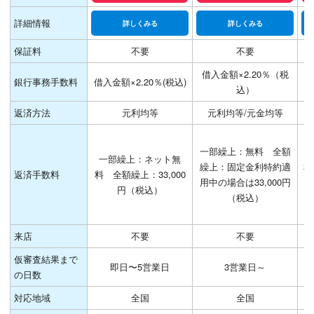
詳細情報
詳しくみる
詳しくみる
保証料
不要
不要
借入金額×2.20％（税
銀行事務手数料
借入金額×2.20％(税込)
借
込）
返済方法
元利均等
元利均等/元金均等
一部繰上：無料 全額
料
一部繰上：ネット無
繰上：固定金利特約適
料
返済手数料
料 全額繰上：33,000
用中の場合は33,000円
用
円（税込）
（税込）
ま
ト
来店
不要
不要
仮審査結果まで
即日〜5営業日
3営業日～
の日数
対応地域
全国
全国