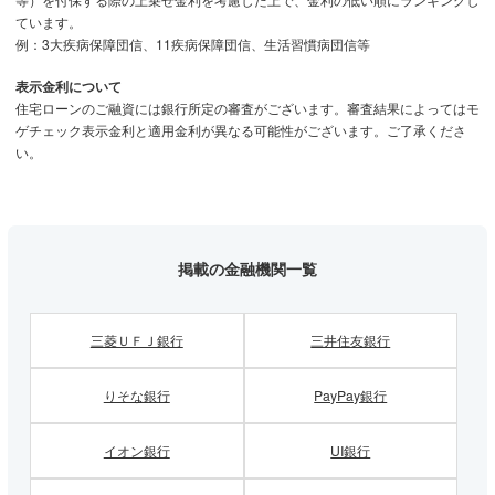
ています。
ないので、11年目以降は月々の返済額が高くなる可能性が
例：3大疾病保障団信、11疾病保障団信、生活習慣病団信等
高いことを理解しておく必要があるでしょう。
表示金利について
・他の金利タイプに変更できる？
住宅ローンのご融資には銀行所定の審査がございます。審査結果によってはモ
10年固定金利を含む固定金利の住宅ローンでは、固定期間
ゲチェック表示金利と適用金利が異なる可能性がございます。ご了承くださ
が終了するまでは金利タイプを変更できません。もしも変動
い。
金利など別の金利タイプに変更を希望する場合は、別の金融
機関に借り換えを行う必要があります。
・モゲチェックのオススメは？
掲載の金融機関一覧
モゲチェックでは低金利政策が長期化する可能性が高いとの
見通しから、低金利が続くと予想する変動金利をオススメし
ています。
三菱ＵＦＪ銀行
三井住友銀行
しかし、もしも少しでも金利が変わるリスクを抑えたい・固
定金利を使いたいという方には、固定金利の中でも金利水準
りそな銀行
PayPay銀行
の低い10年固定金利が良いでしょう。住宅ローンは当初の
10年間で利息総額の半分近くを支払うので、返済の初期ほ
ど低金利を使うことが重要だからです。
イオン銀行
UI銀行
最新の金利は
住宅ローンおすすめランキング
でチェック！