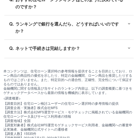
のですか？
Q.
ランキングで銀行を選んだら、どうすればいいのです
か？
Q.
ネットで手続きは完結しますか？
本コンテンツは、住宅ローン選択時の参考情報を提供することを目的としており、ロ
ーン商品の商品性の優劣を示したり、特定の金融機関、ローン商品を推奨したりする
ものではございません。また、特定目的への適合性、正確性、完全性について保証す
るものではありません。
金融機関に関する情報及び当サイトのランキング内容は、以下の調査概要に基づきモ
ゲチェックデータベースから最新の情報を機械的に表示しています。
<調査概要>
【調査目的】住宅ローン検討ユーザーの住宅ローン選択時の参考情報の提供
【調査企画・実施者】株式会社MFS
【調査方法】株式会社MFS運営サービス・モゲチェックに掲載されている金融機関の
住宅ローンデータ及びサービス利用者の情報
【調査地域】全国
【調査対象者】株式会社MFS運営モゲチェックサービス利用者、金融機関への審査申
込実施者、金融機関公式サイトへの遷移者
【調査人数】15535件
【調査期間】2021年7月1日~2021年7月31日