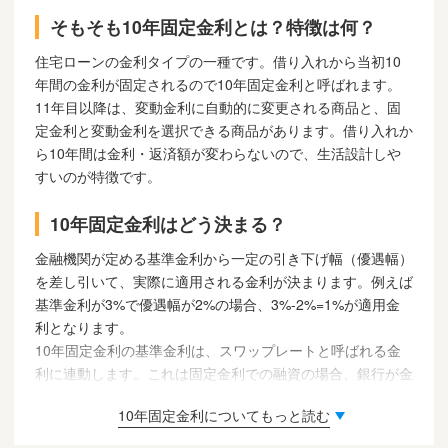
そもそも10年固定金利とは？特徴は何？
住宅ローンの金利タイプの一種です。借り入れから当初10
年間の金利が固定されるので10年固定金利と呼ばれます。
11年目以降は、変動金利に自動的に変更される商品と、固
定金利と変動金利を選択できる商品があります。借り入れか
ら10年間は金利・返済額が変わらないので、生活設計しや
すいのが特徴です。
10年固定金利はどう決まる？
金融機関が定める基準金利から一定の引き下げ幅（優遇幅）
を差し引いて、実際に適用される金利が決まります。例えば
基準金利が3%で優遇幅が2%の場合、3%-2%=1%が適用金
利となります。
10年固定金利の基準金利は、スワップレートと呼ばれる金
利に連動します。これは固定金利での融資の場合、銀行が金
利変動リスクをヘッジするために金利スワップという変動金
10年固定金利についてもっと読む
利・固定金利を交換する取引を行うことが理由です。引き下
げ幅は審査を経た上で、住宅ローン契約によって決定されま