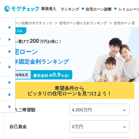
グ一覧
新規借入
ランキング
住宅ローン診断
シミュレー
プ！
住宅ローン比較のモゲチェック
住宅ローン借り入れランキング
住宅ローン 固定
新規借り入れ
ザ
200
ローン選びで
万円お得に！
住宅ローン
10年固定金利ランキング
ザ
）
0.9
2026年8月
最安金利 年
％台!
希望条件から
ピッタリの住宅ローンを見つけよう！
借入ご希望額
自己資金