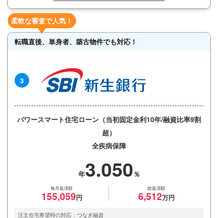
柔軟な審査で人気！
転職直後、単身者、築古物件でも対応！
3
パワースマート住宅ローン（当初固定金利10年/融資比率9割
超）
全疾病保障
3.050
毎月返済額
総返済額
155,059
6,512
注文住宅希望時の対応：つなぎ融資