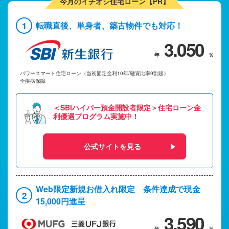
今月のイチオシ住宅ローン【PR】
1
転職直後、単身者、築古物件でも対応！
3.050
パワースマート住宅ローン（当初固定金利10年/融資比率9割超）
全疾病保障
＜SBIハイパー預金開設者限定＞住宅ローン金
利優遇プログラム実施中！
公式サイトを見る
Web限定新規お借入れ限定 条件達成で現金
2
15,000円進呈
3.590