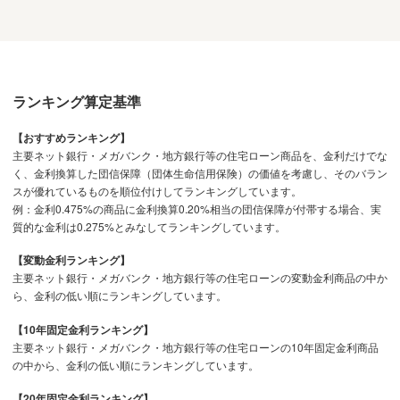
す。
10年固定金利のメリット
固定金利期間中は金利変動の影響を受けないことがメリット
ランキング算定基準
です。また、数ある固定金利の中でも、20年固定金利や全
期間固定金利などより長期のものよりは金利水準が抑えられ
【おすすめランキング】
ているので、返済額を抑えることができます。
主要ネット銀行・メガバンク・地方銀行等の住宅ローン商品を、金利だけでな
く、金利換算した団信保障（団体生命信用保険）の価値を考慮し、そのバラン
10年固定金利のデメリットと対策
スが優れているものを順位付けしてランキングしています。
例：金利0.475%の商品に金利換算0.20%相当の団信保障が付帯する場合、実
通常、変動金利よりも月々の返済額が高くなります。また、
質的な金利は0.275%とみなしてランキングしています。
11年目以降は固定金利・変動金利どちらを利用する場合で
【変動金利ランキング】
も、当初10年間よりは高い金利が適用されることが一般的
主要ネット銀行・メガバンク・地方銀行等の住宅ローンの変動金利商品の中か
です。対策としては、10年間のうちにしっかり貯蓄をして
ら、金利の低い順にランキングしています。
おくことや、10年固定金利が終わる頃に借り換えを行うこ
とが有効です。
【10年固定金利ランキング】
主要ネット銀行・メガバンク・地方銀行等の住宅ローンの10年固定金利商品
の中から、金利の低い順にランキングしています。
10年固定金利が向いている人
最初の10年間に教育費がかさむ時期が重なるなど、借り入
【20年固定金利ランキング】