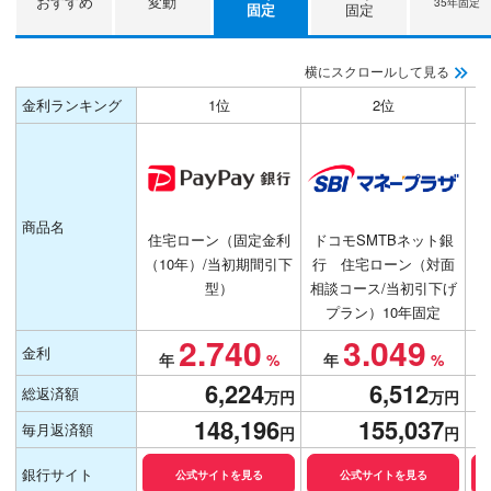
おすすめ
変動
35年固定
固定
固定
横にスクロールして見る
金利ランキング
1位
2位
商品名
住宅ローン（固定金利
ドコモSMTBネット銀
パ
（10年）/当初期間引下
行 住宅ローン（対面
ー
型）
相談コース/当初引下げ
プラン）10年固定
2.740
3.049
金利
6,224
6,512
総返済額
148,196
155,037
毎月返済額
銀行サイト
公式サイトを見る
公式サイトを見る