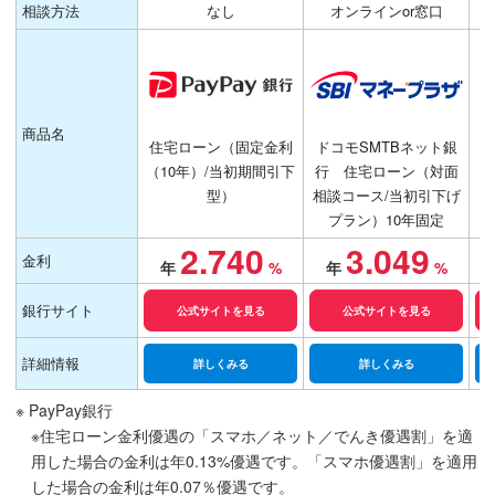
相談方法
なし
オンラインor窓口
商品名
住宅ローン（固定金利
ドコモSMTBネット銀
パ
（10年）/当初期間引下
行 住宅ローン（対面
ー
型）
相談コース/当初引下げ
プラン）10年固定
2.740
3.049
金利
銀行サイト
公式サイトを見る
公式サイトを見る
詳細情報
詳しくみる
詳しくみる
※ PayPay銀行
※住宅ローン金利優遇の「スマホ／ネット／でんき優遇割」を適
用した場合の金利は年0.13%優遇です。「スマホ優遇割」を適用
した場合の金利は年0.07％優遇です。