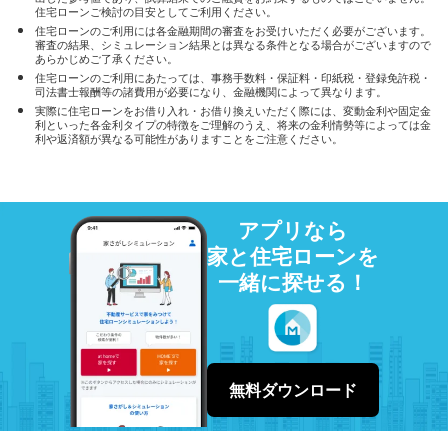
住宅ローンご検討の目安としてご利用ください。
住宅ローンのご利用には各金融期間の審査をお受けいただく必要がございます。
審査の結果、シミュレーション結果とは異なる条件となる場合がございますので
あらかじめご了承ください。
住宅ローンのご利用にあたっては、事務手数料・保証料・印紙税・登録免許税・
司法書士報酬等の諸費用が必要になり、金融機関によって異なります。
実際に住宅ローンをお借り入れ・お借り換えいただく際には、変動金利や固定金
利といった各金利タイプの特徴をご理解のうえ、将来の金利情勢等によっては金
利や返済額が異なる可能性がありますことをご注意ください。
アプリなら
家と住宅ローンを
一緒に探せる！
無料ダウンロード