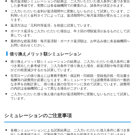
毎月返済額シミュレーションの結果は、ご入力いただいた借入条件に基づき算出
した参考値です。実際には各金融機関での審査の上、諸条件が決定されます。
ご入力いただいた金利が返済期間中に変動しないものとして試算しています。ご
利用いただく金利タイプによっては、返済期間中に毎月返済額が変わることがあ
ります。
返済方法は「元利均等返済」を前提に試算しています。
ボーナス返済をご入力いただいた場合は、年２回の増額返済があるものとして試
算しています。
最終的な総返済額・毎月返済額・ボーナス返済額は、お申込み後に各金融機関へ
お問い合わせください。
借り換えメリット額シミュレーション
借り換えメリット額シミュレーションの結果は、ご入力いただいた借入条件に基
づき算出した参考値です。ご入力条件で借り換えた場合、総返済額や毎月返済額
がどの程度減少するかを試算しています。
住宅ローンの借り換えには事務手数料・保証料・印紙税・登録免許税・司法書士
報酬等の諸費用が必要になります。本シミュレーターでは諸費用各項目の一般的
な水準を自動計算し、借り換え後の住宅ローンに含めて試算しています。諸費用
の内訳は金融機関によって異なる場合がございます。
ご入力いただいた借り換え後の金利が返済期間中に変動しないものとして試算し
ています。
シミュレーションのご注意事項
各種シミュレーションによる試算結果は、ご入力いただいた借入条件に基づき算
出した参考値であり、試算結果でのご融資をお約束するものではございません。