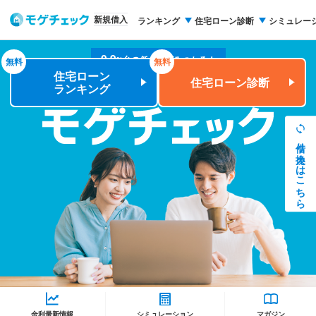
新規借入
ランキング
住宅ローン診断
シミュレー
0.9
台の低金利がみつかる！
%
無料
無料
住宅ローン
住宅ローン診断
1番おトクな住宅ローンを借りよう！
ランキング
借り換えはこちら
モゲチェック
シミュレーション
マガジン
金利最新情報