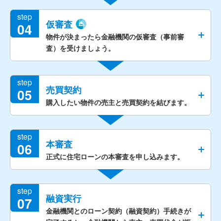
step
仮審査
04
物件が決まったら金融機関の仮審査（事前審
査）を受けましょう。
step
売買契約
05
購入したい物件の売主と売買契約を結びます。
step
本審査
06
正式に住宅ローンの本審査を申し込みます。
step
融資実行
07
金融機関とのローン契約（融資契約）手続きが