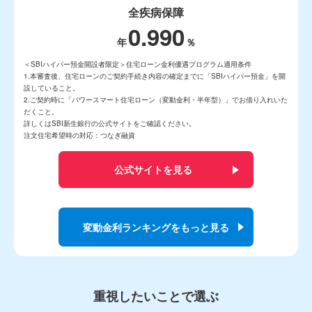
全疾病保障
0.990
＜SBIハイパー預金開設者限定＞住宅ローン金利優遇プログラム適用条件
1.本審査後、住宅ローンのご契約手続き内容の確定までに「SBIハイパー預金」を開
設していること。
2.ご契約時に「パワースマート住宅ローン（変動金利・半年型）」でお借り入れいた
だくこと。
詳しくはSBI新生銀行の公式サイトをご確認ください。
注文住宅希望時の対応：つなぎ融資
公式サイトを見る
変動金利ランキングをもっと見る
重視したいことで選ぶ