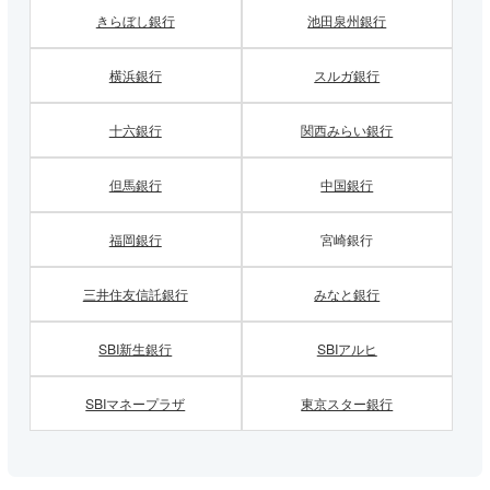
きらぼし銀行
池田泉州銀行
横浜銀行
スルガ銀行
十六銀行
関西みらい銀行
但馬銀行
中国銀行
福岡銀行
宮崎銀行
三井住友信託銀行
みなと銀行
SBI新生銀行
SBIアルヒ
SBIマネープラザ
東京スター銀行