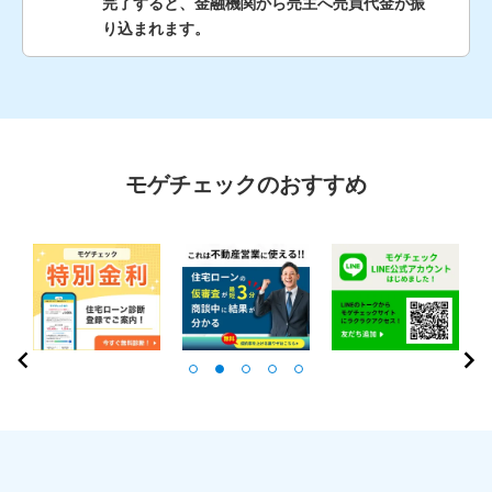
完了すると、金融機関から売主へ売買代金が振
り込まれます。
モゲチェックのおすすめ
PR
Item
2
of
5