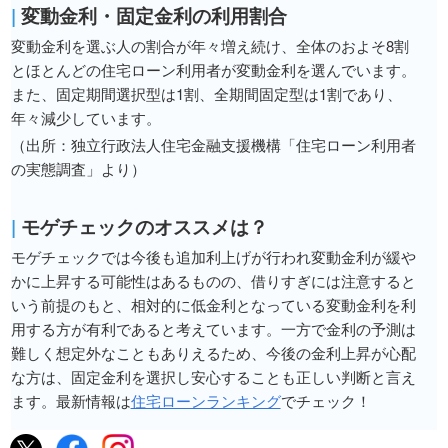
|
変動金利・固定金利の利用割合
変動金利を選ぶ人の割合が年々増え続け、全体のおよそ8割
とほとんどの住宅ローン利用者が変動金利を選んでいます。
また、固定期間選択型は1割、全期間固定型は1割であり、
年々減少しています。
（出所：独立行政法人住宅金融支援機構「住宅ローン利用者
の実態調査」より）
|
モゲチェックのオススメは？
モゲチェックでは今後も追加利上げが行われ変動金利が緩や
かに上昇する可能性はあるものの、借りすぎには注意すると
いう前提のもと、相対的に低金利となっている変動金利を利
用する方が有利であると考えています。一方で金利の予測は
難しく想定外なこともありえるため、今後の金利上昇が心配
な方は、固定金利を選択し安心することも正しい判断と言え
ます。最新情報は
住宅ローンランキング
でチェック！