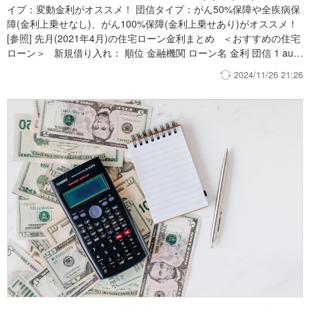
イプ：変動金利がオススメ！ 団信タイプ：がん50%保障や全疾病保
障(金利上乗せなし)、がん100%保障(金利上乗せあり)がオススメ！
[参照] 先月(2021年4月)の住宅ローン金利まとめ ＜おすすめの住宅
ローン＞ 新規借り入れ： 順位 金融機関 ローン名 金利 団信 1 auじ
ぶん銀行 住宅ローン（変動金利/全期間引下げプラン） 年0.410% が
2024/11/26 21:26
ん50%保障 全疾病保障 2 ソニー銀行 変動セレクト住宅ローン 年
0.457% がん50%保障 3 りそな銀行 りそな住宅ローン （変動金利/
ずーっとお得！全期間型/融資手数料型） 年0.470% 一般団信 4 住信
SBIネット銀行 ネット専用住宅ローン（変動金利/通期引き下げプラ
ン） 年0.440% 全疾病保障 5 三菱UFJ銀行 ネット専用住宅ローン
（変動金利選択プラン） 年0.475% 一般団信 詳しくはこちら 借り
換え： 順位 金融機関 ローン名 金利 団信 1 auじぶん銀行 住宅ロー
ン（変動金利/全期間引下げプラン） 年0.41% がん50%保障 全疾病
保障 2 住信SBIネット銀行 ネット専用住宅ローン（変動金利/通期引
き下げプラン） 年0.428% 全疾病保障 3 りそな銀行 りそな住宅ロー
ン （変動金利/ずーっとお得！全期間型/融資手数料型） 年0.430%
一般団信 4 ソニー銀行 変動セレクト住宅ローン 年0.507% がん50%
保障 5 三菱UFJ銀行 ネット専用住宅ローン（変動金利選択プラン）
年0.475% 一般団信 詳しくはこちら ＜今月の金利情報＞ 今月の
住宅ローン金利情報です。 変動金利はほぼ変わりませんでした。長
期金利の低下を受け、固定金利はやや低下しました。 今後の住宅ロ