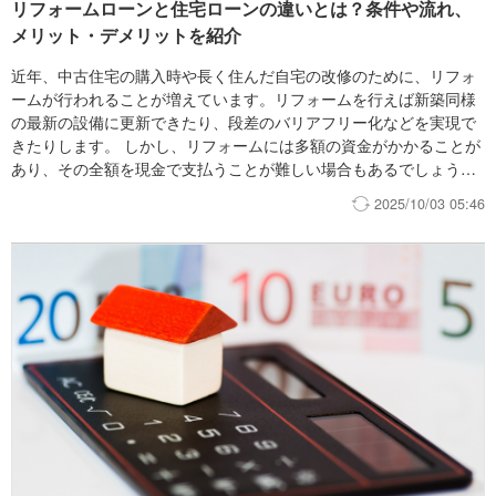
リフォームローンと住宅ローンの違いとは？条件や流れ、
ーン金利の見通しについては、モゲチェックでは変動金利が低位安
定し、固定金利は上昇する可能性があるものと予想します。 4月に
メリット・デメリットを紹介
新年度入りし、メガバンクが金利引下げや金利タイプの変更を行う
近年、中古住宅の購入時や長く住んだ自宅の改修のために、リフォ
など、ネット銀行に対抗する動きが出ています。オンライン上での
ームが行われることが増えています。リフォームを行えば新築同様
住宅ローン利用者の獲得を目指して、金融機関各社の競争が激化し
の最新の設備に更新できたり、段差のバリアフリー化などを実現で
ており、今後とも住宅ローン金利は変動金利を中心に低位安定して
きたりします。 しかし、リフォームには多額の資金がかかることが
推移すると予想します。 金融機関間の金利差が無くなるなか、住
あり、その全額を現金で支払うことが難しい場合もあるでしょう。
宅ローンに付帯する団体信用生命保険（以下、団信）の保障のメリ
そのような場合に対応するローンには、どのような選択肢があるの
ットを考えて住宅ローンを選ぶことが、ますます重要になっていま
2025/10/03 05:46
でしょうか？ この記事では、リフォームに使えるローンについて紹
す。 [あわせて読みたい] アフターコロナの住宅ローン金利予想〜
介し、その特徴と借入までの流れ、商品選択の理由についてわかり
固定金利が上昇含みとなるワケ〜【2021年3月アップデート】
やすく解説します。