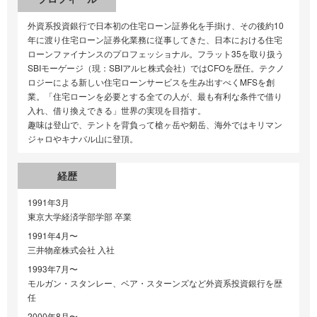
外資系投資銀行で日本初の住宅ローン証券化を手掛け、その後約10
年に渡り住宅ローン証券化業務に従事してきた、日本における住宅
ローンファイナンスのプロフェッショナル。フラット35を取り扱う
SBIモーゲージ（現：SBIアルヒ株式会社）ではCFOを歴任。テクノ
ロジーによる新しい住宅ローンサービスを生み出すべくMFSを創
業。「住宅ローンを必要とする全ての人が、最も有利な条件で借り
入れ、借り換えできる」世界の実現を目指す。
趣味は登山で、テントを背負って槍ヶ岳や剱岳、海外ではキリマン
ジャロやキナバル山に登頂。
経歴
1991年3月
東京大学経済学部学部 卒業
1991年4月〜
三井物産株式会社 入社
1993年7月〜
モルガン・スタンレー、ベア・スターンズなど外資系投資銀行を歴
任
2000年8月〜