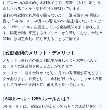
住宅ローンの基本的な金利タイプで、年2回（4/1と10/1）見
直しされることから変動金利と呼ばれています。
金利の急変動で利用者が困らないよう、返済額を5年間据え
置く「5年ルール」や月々の返済が25%以上増えないようにす
る「125%ルール」を設定している金融機関も多く存在しま
す。固定金利に変更するオプションが付帯しており、金利上
昇時には固定金利に切り替えることも可能です。
|
変動金利のメリット・デメリット
メリット：銀行間の低金利競争が激しく金利水準が低いた
め、月々の返済額を抑えることができます。
デメリット：将来金利が上がり、月々の返済額が増えるリス
クがあります。対策として、金利が低いうちにしっかり貯蓄
をして万が一の金利上昇に備えると良いでしょう。
|
5年ルール・125%ルールとは？
5年ルールとは、変動金利が上がっても月々の返済額を5年間