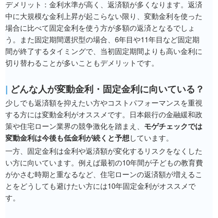
デメリット：金利水準が高く、返済額が多くなります。返済
中に大規模な金利上昇が起こらない限り、変動金利を使った
場合に比べて固定金利を使う方が多額の返済となるでしょ
う。また固定期間選択型の場合、6年目や11年目など固定期
間が終了するタイミングで、当初固定期間よりも高い金利に
切り替わることが多いこともデメリットです。
|
どんな人が変動金利・固定金利に向いている？
少しでも返済額を抑えたい方やコストパフォーマンスを重視
する方には変動金利がオススメです。日本銀行の金融緩和政
策や住宅ローン業界の競争激化を踏まえ、
モゲチェックでは
変動金利は今後も低金利が続くと予想
しています。
一方、固定金利は金利や返済額が変化するリスクをなくした
い方に向いています。例えば最初の10年間が子どもの教育費
がかさむ時期と重なるなど、住宅ローンの返済額が増えるこ
とをどうしても避けたい方には10年固定金利がオススメで
す。