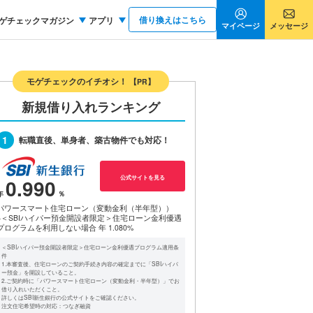
借り換えはこちら
ゲチェックマガジン
アプリ
マイページ
メッセージ
モゲチェックのイチオシ！
【PR】
新規借り入れランキング
1
転職直後、単身者、築古物件でも対応！
公式サイトを見る
0.990
パワースマート住宅ローン（変動金利（半年型））
※＜SBIハイパー預金開設者限定＞住宅ローン金利優遇
プログラムを利用しない場合
年 1.080%
＜SBIハイパー預金開設者限定＞住宅ローン金利優遇プログラム適用条
件
1.本審査後、住宅ローンのご契約手続き内容の確定までに「SBIハイパ
ー預金」を開設していること。
2.ご契約時に「パワースマート住宅ローン（変動金利・半年型）」でお
借り入れいただくこと。
詳しくはSBI新生銀行の公式サイトをご確認ください。
注文住宅希望時の対応：つなぎ融資