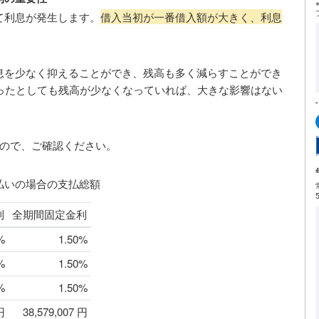
て利息が発生します。
借入当初が一番借入額が大きく、利息
息を少なく抑えることができ、残高も多く減らすことができ
ったとしても残高が少なくなっていれば、大きな影響はない
たので、ご確認ください。
年払いの場合の支払総額
利
全期間固定金利
%
1.50%
%
1.50%
%
1.50%
円
38,579,007 円