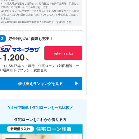
※1 お借入時から最終ご返済まで、給与振込（公的年金振込）口座とし
て継続してご利用いただく必要があります。
※2 マンション一括受電サービスを導入している集合住宅やオール電化
住宅にお住まいの場合などは「めぶきdeでんき」を申し込むことはで
きません。
※3 金利割引幅は審査結果やお借り入れ内容によって決定します。
3
好金利なのに保障も充実！
1.200
公式サイトを見る
ドコモSMTBネット銀行 住宅ローン（対面相談コー
ス/通期引下げプラン）変動金利
借り換えランキングを見る
5分で簡単！住宅ローンを一括比較
住宅ローンをこれから借りる方