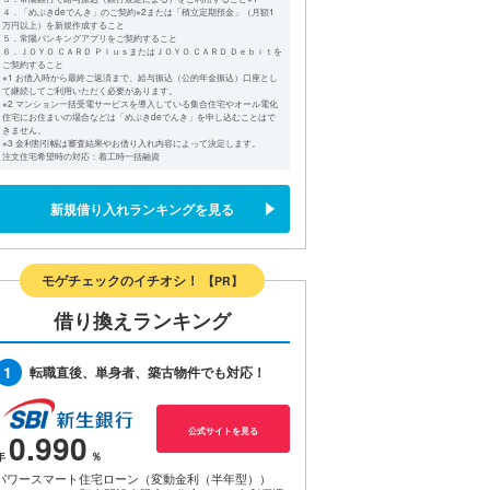
４．「めぶきdeでんき」のご契約※2または「積立定期預金」（月額1
万円以上）を新規作成すること
５．常陽バンキングアプリをご契約すること
６．ＪＯＹＯ ＣＡＲＤ ＰｌｕｓまたはＪＯＹＯ ＣＡＲＤ Ｄｅｂｉｔを
ご契約すること
※1 お借入時から最終ご返済まで、給与振込（公的年金振込）口座とし
て継続してご利用いただく必要があります。
※2 マンション一括受電サービスを導入している集合住宅やオール電化
住宅にお住まいの場合などは「めぶきdeでんき」を申し込むことはで
きません。
※3 金利割引幅は審査結果やお借り入れ内容によって決定します。
注文住宅希望時の対応：着工時一括融資
新規借り入れランキングを見る
モゲチェックのイチオシ！
【PR】
借り換えランキング
1
転職直後、単身者、築古物件でも対応！
公式サイトを見る
0.990
パワースマート住宅ローン（変動金利（半年型））