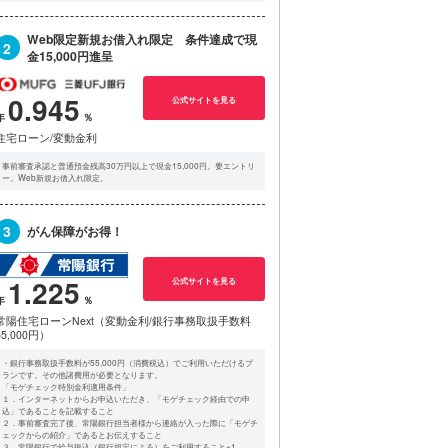
Web限定新規お借入れ限定 条件達成で現
2
金15,000円進呈
0.945
公式サイトを見る
住宅ローン/変動金利
事前審査承認と普通預金残高30万円以上で現金15,000円。要エントリ
ー。Web新規お借入れ限定。
3
がん保障がお得！
1.225
公式サイトを見る
常陽住宅ローンNext（変動金利/銀行事務取扱手数料
55,000円）
・銀行事務取扱手数料が55,000円（消費税込）でご利用いただけるプ
ランです。その他諸費用が必要となります。
「モゲチェック特別金利適用条件」
１．インターネットからお申込いただき、「モゲチェック経由での申
込」であることを記載すること
２．事前審査完了後、常陽銀行担当者様から連絡が入った際に「モゲチ
ェックからの紹介」であるとお伝えすること
３．常陽銀行で給与振込（銀行規定による）をご利用すること※1