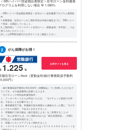
※＜SBIハイパー預金開設者限定＞住宅ローン金利優遇
プログラムを利用しない場合
年 1.080%
＜SBIハイパー預金開設者限定＞住宅ローン金利優遇プログラム適用条
件
1.本審査後、住宅ローンのご契約手続き内容の確定までに「SBIハイパ
ー預金」を開設していること。
2.ご契約時に「パワースマート住宅ローン（変動金利・半年型）」でお
借り入れいただくこと。
詳しくはSBI新生銀行の公式サイトをご確認ください。
2
がん保障がお得！
1.225
公式サイトを見る
常陽住宅ローンNext（変動金利/銀行事務取扱手数料
55,000円）
・銀行事務取扱手数料が55,000円（消費税込）でご利用いただけるプ
ランです。その他諸費用が必要となります。
「モゲチェック特別金利適用条件」
１．インターネットからお申込いただき、「モゲチェック経由での申
込」であることを記載すること
２．事前審査完了後、常陽銀行担当者様から連絡が入った際に「モゲチ
ェックからの紹介」であるとお伝えすること
３．常陽銀行で給与振込（銀行規定による）をご利用すること※1
４．「めぶきdeでんき」のご契約※2または「積立定期預金」（月額1
万円以上）を新規作成すること
５．常陽バンキングアプリをご契約すること
６．ＪＯＹＯ ＣＡＲＤ ＰｌｕｓまたはＪＯＹＯ ＣＡＲＤ Ｄｅｂｉｔを
ご契約すること