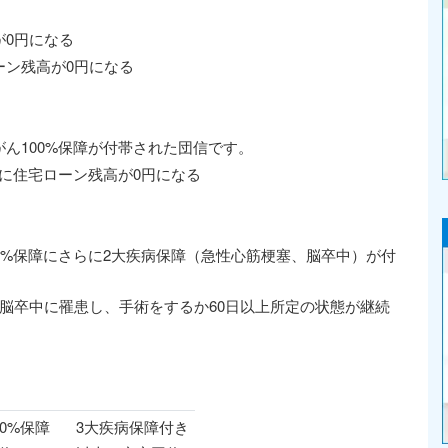
が0円になる
ーン残高が0円になる
ん100%保障が付帯された団信です。
時に住宅ローン残高が0円になる
0%保障にさらに2大疾病保障（急性心筋梗塞、脳卒中）が付
脳卒中に罹患し、手術をするか60日以上所定の状態が継続
00%保障
3大疾病保障付き