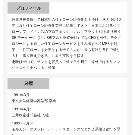
プロフィール
外資系投資銀行で日本初の住宅ローン証券化を手掛け、その後約10
年に渡り住宅ローン証券化業務に従事してきた、日本における住宅
ローンファイナンスのプロフェッショナル。フラット35を取り扱う
SBIモーゲージ（現：SBIアルヒ株式会社）ではCFOを歴任。テクノ
ロジーによる新しい住宅ローンサービスを生み出すべくMFSを創
業。「住宅ローンを必要とする全ての人が、最も有利な条件で借り
入れ、借り換えできる」世界の実現を目指す。
趣味は登山で、テントを背負って槍ヶ岳や剱岳、海外ではキリマン
ジャロやキナバル山に登頂。
経歴
1991年3月
東京大学経済学部学部 卒業
1991年4月〜
三井物産株式会社 入社
1993年7月〜
モルガン・スタンレー、ベア・スターンズなど外資系投資銀行を歴
任