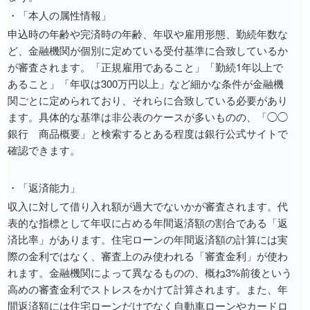
・「本人の属性情報」
申込時の年齢や完済時の年齢、年収や雇用形態、勤続年数な
ど、金融機関が個別に定めている受付基準に合致しているか
が審査されます。「正規雇用であること」「勤続1年以上で
あること」「年収は300万円以上」など細かな条件が金融機
関ごとに定められており、それらに合致している必要があり
ます。具体的な基準は非公表のケースが多いものの、「◯◯
銀行 商品概要」と検索するとある程度は銀行公式サイトで
確認できます。
・「返済能力」
収入に対して借り入れ額が過大でないかが審査されます。代
表的な指標として年収に占める年間返済額の割合である「返
済比率」があります。住宅ローンの年間返済額の計算には実
際の金利ではなく、審査上のみ使われる「審査金利」が使わ
れます。金融機関によって異なるものの、概ね3%前後という
高めの審査金利でストレスをかけて計算されます。また、年
間返済額には住宅ローンだけでなく自動車ローンやカードロ