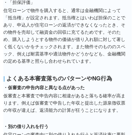
・「担保評価」
住宅ローンで物件を購入すると、通常は金融機関によって
「抵当権」が設定されます。抵当権とはいわば担保のことで
あり、申込人が住宅ローンの返済ができなくなったとき、そ
の物件を売却して融資金の回収に充てるためです。そのた
め、購入しようとする物件の価値が借り入れ額に対して著し
く低くないかをチェックされます。また物件そのもののスペ
ック、例えば耐震基準や適法物件かどうかなども、金融機関
の定める基準と照らし合わせられています。
|
よくある本審査落ちのパターンやNG行為
・仮審査の申告内容と異なる点があった
仮審査と本審査で申告内容に相違があると落ちる確率が高ま
ります。例えば仮審査で申告した年収と提出した源泉徴収票
の年収が違えば、返済能力の計算が狂うことになります。
・別の借り入れを行う
住宅ローンの審査中に別の借り入れを行うと返済比率に悪影