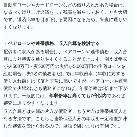
自動車ローンやカードローンなどの借り入れがある場合は、
なるべく繰り上げ返済をして残高を減らしておくことも大切
です。返済比率を引き下げる要因になるため、審査に通りや
すくなります。
・ペアローンや連帯債務、収入合算を検討する
配偶者に収入がある場合は、ペアローンや連帯債務、収入合
算により審査を通りやすくすることができます。例えば年収
が夫500万円・妻500万円の夫婦が5,000万円の住宅ローンを
組む場合、夫1名の債務者だけでは年収倍率（年収に対する
借り入れ額）は10倍と非常に高いですが、ペアローンや連帯
債務で夫婦2名とも債務者になれば、年収倍率は5倍まで下が
ります。一般的には、
年収倍率は高くても7倍以内
であれば
審査に通りやすくなります。
収入合算とは夫婦の片方が債務者、もう片方は連帯保証人と
なる方法です。こちらも連帯保証人分の年収を一定程度加味
した審査を受けられるので、単独で組むよりは有利です。