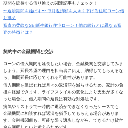
期間を延長する借り換えの関連記事もチェック！
〜返済期間を延ばす〜 毎月返済額を大きく下げる住宅ローン借
り換え
審査の柔軟なSBI新生銀行住宅ローン！他の銀行とは異なる審
査の特徴とは？
契約中の金融機関と交渉
ローンの借入期間を延長したい場合、金融機関と交渉してみま
しょう。延長希望の理由を担当者に伝え、納得してもらえるな
ら、期間延長に応じてくれる可能性があります。
借入期間を延ばせれば月々の返済額を減らせるため、家計の負
担を軽減できます。ライフスタイルの変化により支出が多くな
った場合に、借入期間の延長は有効な対処法です。
病気やリストラで一時的に返済ができなくなったケースでも、
金融機関に相談すれば返済を猶予してもらえる場合がありま
す。金融機関側も、可能な限り譲歩しながら、できるだけ貸付
金を回収したいと考えるためです。