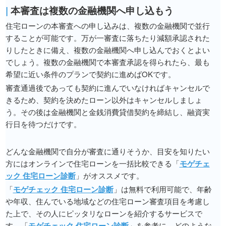
|
本審査は複数の金融機関へ申し込もう
住宅ローンの本審査への申し込みは、複数の金融機関で並行
することが可能です。万が一審査に落ちたり減額承認された
りしたときに備え、複数の金融機関へ申し込んでおくとよい
でしょう。複数の金融機関で本審査承認を得られたら、最も
希望に近い条件のプランで契約に進めばOKです。
審査通過後であっても契約に進んでいなければキャンセルで
きるため、契約を決めたローン以外はキャンセルしましょ
う。その後は金融機関と金銭消費貸借契約を締結し、融資実
行日を待つだけです。
どんな金融機関で自分が審査に通りそうか、目安を知りたい
方にはオンラインで住宅ローンを一括比較できる「
モゲチェ
ック 住宅ローン診断
」がオススメです。
「
モゲチェック 住宅ローン診断
」は無料で利用可能で、年齢
や年収、住んでいる地域などの住宅ローン審査項目を考慮し
た上で、その人にピッタリなローンを紹介するサービスで
す。「
モゲチェック 住宅ローン診断
」を参考に、どのような