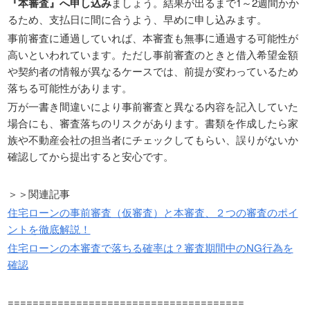
『本審査』へ申し込み
ましょう。結果が出るまで1～2週間かか
るため、支払日に間に合うよう、早めに申し込みます。
事前審査に通過していれば、本審査も無事に通過する可能性が
高いといわれています。ただし事前審査のときと借入希望金額
や契約者の情報が異なるケースでは、前提が変わっているため
落ちる可能性があります。
万が一書き間違いにより事前審査と異なる内容を記入していた
場合にも、審査落ちのリスクがあります。書類を作成したら家
族や不動産会社の担当者にチェックしてもらい、誤りがないか
確認してから提出すると安心です。
＞＞関連記事
住宅ローンの事前審査（仮審査）と本審査、２つの審査のポイ
ントを徹底解説！
住宅ローンの本審査で落ちる確率は？審査期間中のNG行為を
確認
======================================