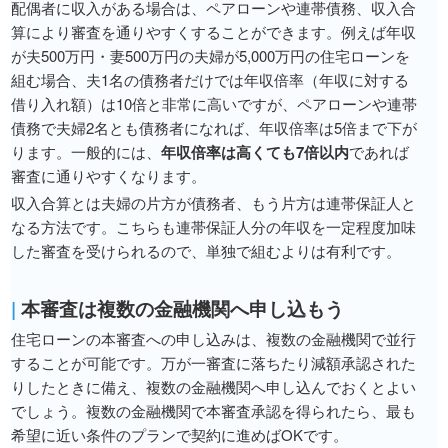
配偶者に収入がある場合は、ペアローンや連帯債務、収入合
算により審査を通りやすくすることができます。例えば年収
が夫500万円・妻500万円の夫婦が5,000万円の住宅ローンを
組む場合、夫1名の債務者だけでは年収倍率（年収に対する
借り入れ額）は10倍と非常に高いですが、ペアローンや連帯
債務で夫婦2名とも債務者になれば、年収倍率は5倍まで下が
ります。一般的には、
年収倍率は高くても7倍以内
であれば
審査に通りやすくなります。
収入合算とは夫婦の片方が債務者、もう片方は連帯保証人と
なる方法です。こちらも連帯保証人分の年収を一定程度加味
した審査を受けられるので、単独で組むよりは有利です。
|
本審査は複数の金融機関へ申し込もう
住宅ローンの本審査への申し込みは、複数の金融機関で並行
することが可能です。万が一審査に落ちたり減額承認された
りしたときに備え、複数の金融機関へ申し込んでおくとよい
でしょう。複数の金融機関で本審査承認を得られたら、最も
希望に近い条件のプランで契約に進めばOKです。