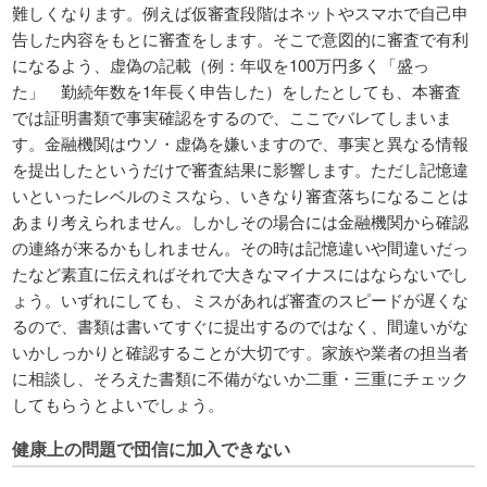
難しくなります。例えば仮審査段階はネットやスマホで自己申
告した内容をもとに審査をします。そこで意図的に審査で有利
になるよう、虚偽の記載（例：年収を100万円多く「盛っ
た」 勤続年数を1年長く申告した）をしたとしても、本審査
では証明書類で事実確認をするので、ここでバレてしまいま
す。金融機関はウソ・虚偽を嫌いますので、事実と異なる情報
を提出したというだけで審査結果に影響します。ただし記憶違
いといったレベルのミスなら、いきなり審査落ちになることは
あまり考えられません。しかしその場合には金融機関から確認
の連絡が来るかもしれません。その時は記憶違いや間違いだっ
たなど素直に伝えればそれで大きなマイナスにはならないでし
ょう。いずれにしても、ミスがあれば審査のスピードが遅くな
るので、書類は書いてすぐに提出するのではなく、間違いがな
いかしっかりと確認することが大切です。家族や業者の担当者
に相談し、そろえた書類に不備がないか二重・三重にチェック
してもらうとよいでしょう。
健康上の問題で団信に加入できない