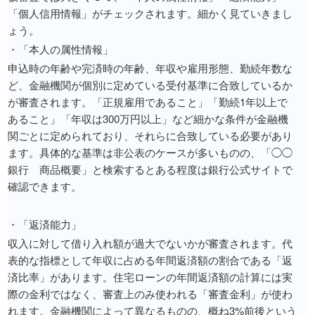
「個人信用情報」がチェックされます。細かく見ていきまし
ょう。
・「本人の属性情報」
申込時の年齢や完済時の年齢、年収や雇用形態、勤続年数な
ど、金融機関が個別に定めている受付基準に合致しているか
が審査されます。「正規雇用であること」「勤続1年以上で
あること」「年収は300万円以上」など細かな条件が金融機
関ごとに定められており、それらに合致している必要があり
ます。具体的な基準は非公表のケースが多いものの、「◯◯
銀行 商品概要」と検索するとある程度は銀行公式サイトで
確認できます。
・「返済能力」
収入に対して借り入れ額が過大でないかが審査されます。代
表的な指標として年収に占める年間返済額の割合である「返
済比率」があります。住宅ローンの年間返済額の計算には実
際の金利ではなく、審査上のみ使われる「審査金利」が使わ
れます。金融機関によって異なるものの、概ね3%前後という