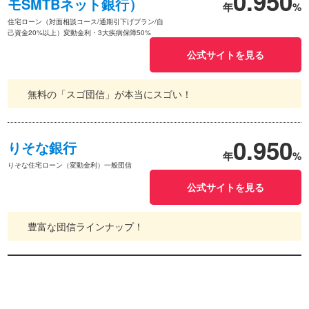
0.950
モSMTBネット銀行）
年
%
住宅ローン（対面相談コース/通期引下げプラン/自
己資金20%以上）変動金利・3大疾病保障50%
公式サイトを見る
無料の「スゴ団信」が本当にスゴい！
0.950
りそな銀行
年
%
りそな住宅ローン（変動金利）一般団信
公式サイトを見る
豊富な団信ラインナップ！