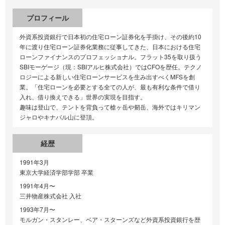
プロフィール
外資系投資銀行で日本初の住宅ローン証券化を手掛け、その後約10
年に渡り住宅ローン証券化業務に従事してきた、日本における住宅
ローンファイナンスのプロフェッショナル。フラット35を取り扱う
SBIモーゲージ（現：SBIアルヒ株式会社）ではCFOを歴任。テクノ
ロジーによる新しい住宅ローンサービスを生み出すべくMFSを創
業。「住宅ローンを必要とする全ての人が、最も有利な条件で借り
入れ、借り換えできる」世界の実現を目指す。
趣味は登山で、テントを背負って槍ヶ岳や剱岳、海外ではキリマン
ジャロやキナバル山に登頂。
経歴
1991年3月
東京大学経済学部学部 卒業
1991年4月〜
三井物産株式会社 入社
1993年7月〜
モルガン・スタンレー、ベア・スターンズなど外資系投資銀行を歴