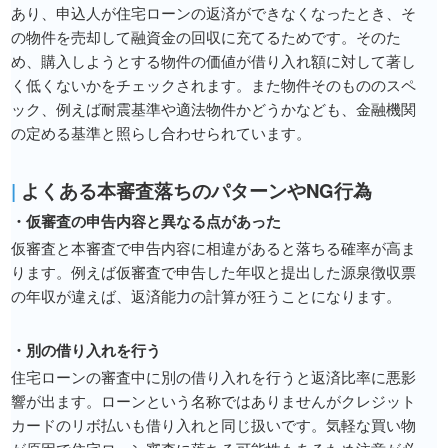
あり、申込人が住宅ローンの返済ができなくなったとき、そ
の物件を売却して融資金の回収に充てるためです。そのた
め、購入しようとする物件の価値が借り入れ額に対して著し
く低くないかをチェックされます。また物件そのもののスペ
ック、例えば耐震基準や適法物件かどうかなども、金融機関
の定める基準と照らし合わせられています。
|
よくある本審査落ちのパターンやNG行為
・仮審査の申告内容と異なる点があった
仮審査と本審査で申告内容に相違があると落ちる確率が高ま
ります。例えば仮審査で申告した年収と提出した源泉徴収票
の年収が違えば、返済能力の計算が狂うことになります。
・別の借り入れを行う
住宅ローンの審査中に別の借り入れを行うと返済比率に悪影
響が出ます。ローンという名称ではありませんがクレジット
カードのリボ払いも借り入れと同じ扱いです。気軽な買い物