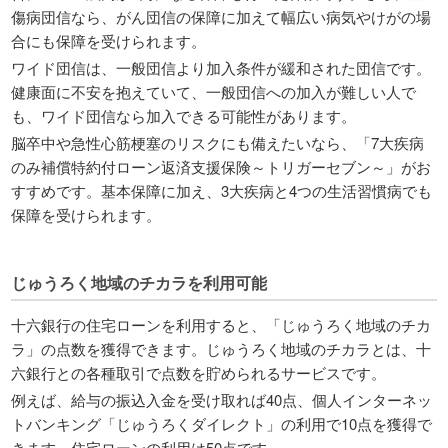
傷病団信なら、がん団信の保障に加えて幅広い病気やけがの場
合にも保障を受けられます。
ワイド団信は、一般団信より加入条件が緩和された団信です。
健康面に不安を抱えていて、一般団信への加入が難しい人で
も、ワイド団信なら加入できる可能性があります。
脳卒中や急性心筋梗塞のリスクにも備えたいなら、「7大疾病
のみ補償特約付ローン返済支援保険～トリガーセブン～」がお
すすめです。基本保障に加え、3大疾病と4つの生活習慣病でも
保障を受けられます。
じゅうろく地域のチカラを利用可能
十六銀行の住宅ローンを利用すると、「じゅうろく地域のチカ
ラ」の点数を獲得できます。じゅうろく地域のチカラとは、十
六銀行との各種取引で点数を貯められるサービスです。
例えば、給与の振込入金を受け取れば40点、個人インターネッ
トバンキング「じゅうろくダイレクト」の利用で10点を獲得で
きます。住宅ローンの利用は50点です。