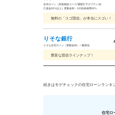
住宅ローン（対面相談コース/通期引下げプラン/自
己資金20%以上）変動金利・3大疾病保障50%
無料の「スゴ団信」が本当にスゴい！
りそな銀行
りそな住宅ローン（変動金利）一般団信
豊富な団信ラインナップ！
続きはモゲチェックの住宅ローンランキ
住宅ロ