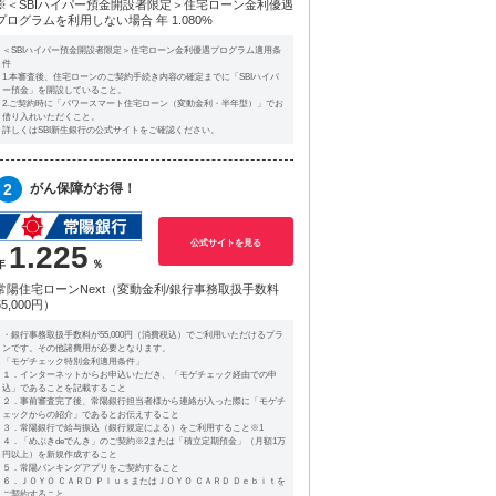
※＜SBIハイパー預金開設者限定＞住宅ローン金利優遇
プログラムを利用しない場合
年 1.080%
＜SBIハイパー預金開設者限定＞住宅ローン金利優遇プログラム適用条
件
1.本審査後、住宅ローンのご契約手続き内容の確定までに「SBIハイパ
ー預金」を開設していること。
2.ご契約時に「パワースマート住宅ローン（変動金利・半年型）」でお
借り入れいただくこと。
詳しくはSBI新生銀行の公式サイトをご確認ください。
2
がん保障がお得！
公式サイトを見る
1.225
常陽住宅ローンNext（変動金利/銀行事務取扱手数料
55,000円）
・銀行事務取扱手数料が55,000円（消費税込）でご利用いただけるプラ
ンです。その他諸費用が必要となります。
「モゲチェック特別金利適用条件」
１．インターネットからお申込いただき、「モゲチェック経由での申
込」であることを記載すること
２．事前審査完了後、常陽銀行担当者様から連絡が入った際に「モゲチ
ェックからの紹介」であるとお伝えすること
３．常陽銀行で給与振込（銀行規定による）をご利用すること※1
４．「めぶきdeでんき」のご契約※2または「積立定期預金」（月額1万
円以上）を新規作成すること
５．常陽バンキングアプリをご契約すること
６．ＪＯＹＯ ＣＡＲＤ ＰｌｕｓまたはＪＯＹＯ ＣＡＲＤ Ｄｅｂｉｔを
ご契約すること