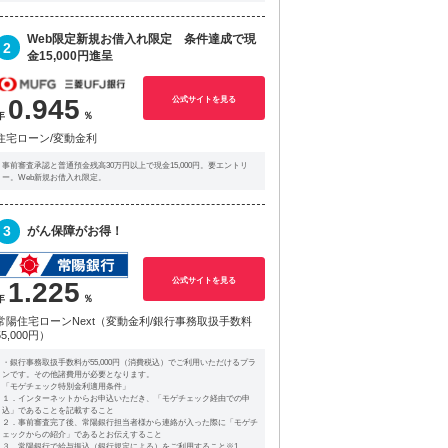
Web限定新規お借入れ限定 条件達成で現
2
金15,000円進呈
公式サイトを見る
0.945
住宅ローン/変動金利
事前審査承認と普通預金残高30万円以上で現金15,000円。要エントリ
ー。Web新規お借入れ限定。
3
がん保障がお得！
公式サイトを見る
1.225
常陽住宅ローンNext（変動金利/銀行事務取扱手数料
55,000円）
・銀行事務取扱手数料が55,000円（消費税込）でご利用いただけるプラ
ンです。その他諸費用が必要となります。
「モゲチェック特別金利適用条件」
１．インターネットからお申込いただき、「モゲチェック経由での申
込」であることを記載すること
２．事前審査完了後、常陽銀行担当者様から連絡が入った際に「モゲチ
ェックからの紹介」であるとお伝えすること
３．常陽銀行で給与振込（銀行規定による）をご利用すること※1