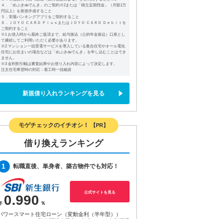
４．「めぶきdeでんき」のご契約※2または「積立定期預金」（月額1万
円以上）を新規作成すること
５．常陽バンキングアプリをご契約すること
６．ＪＯＹＯ ＣＡＲＤ ＰｌｕｓまたはＪＯＹＯ ＣＡＲＤ Ｄｅｂｉｔを
ご契約すること
※1 お借入時から最終ご返済まで、給与振込（公的年金振込）口座とし
て継続してご利用いただく必要があります。
※2 マンション一括受電サービスを導入している集合住宅やオール電化
住宅にお住まいの場合などは「めぶきdeでんき」を申し込むことはでき
ません。
※3 金利割引幅は審査結果やお借り入れ内容によって決定します。
注文住宅希望時の対応：着工時一括融資
新規借り入れランキングを見る
モゲチェックのイチオシ！
【PR】
借り換えランキング
1
転職直後、単身者、築古物件でも対応！
公式サイトを見る
0.990
パワースマート住宅ローン（変動金利（半年型））