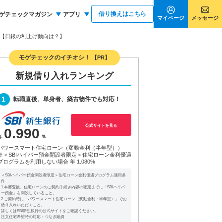
借り換えはこちら
ゲチェックマガジン
アプリ
マイページ
メッセージ
向【日銀の利上げ動向は？】
モゲチェックのイチオシ！
【PR】
新規借り入れランキング
1
転職直後、単身者、築古物件でも対応！
公式サイトを見る
0.990
パワースマート住宅ローン（変動金利（半年型））
※＜SBIハイパー預金開設者限定＞住宅ローン金利優遇
プログラムを利用しない場合
年 1.080%
＜SBIハイパー預金開設者限定＞住宅ローン金利優遇プログラム適用条
件
1.本審査後、住宅ローンのご契約手続き内容の確定までに「SBIハイパ
ー預金」を開設していること。
2.ご契約時に「パワースマート住宅ローン（変動金利・半年型）」でお
借り入れいただくこと。
詳しくはSBI新生銀行の公式サイトをご確認ください。
注文住宅希望時の対応：つなぎ融資