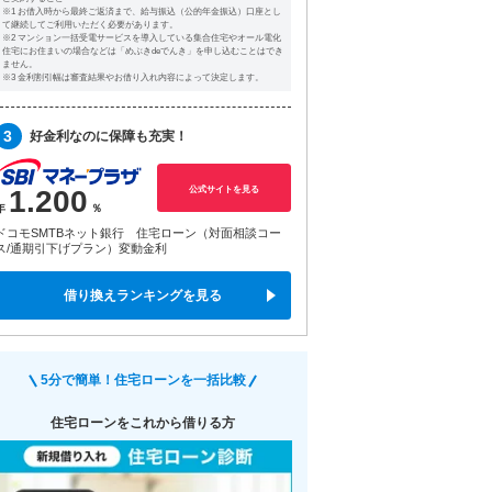
※1 お借入時から最終ご返済まで、給与振込（公的年金振込）口座とし
て継続してご利用いただく必要があります。
※2 マンション一括受電サービスを導入している集合住宅やオール電化
住宅にお住まいの場合などは「めぶきdeでんき」を申し込むことはでき
ません。
※3 金利割引幅は審査結果やお借り入れ内容によって決定します。
3
好金利なのに保障も充実！
公式サイトを見る
1.200
ドコモSMTBネット銀行 住宅ローン（対面相談コー
ス/通期引下げプラン）変動金利
借り換えランキングを見る
5分で簡単！住宅ローンを一括比較
住宅ローンをこれから借りる方