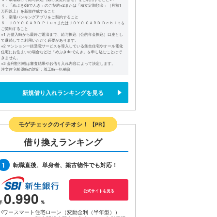
４．「めぶきdeでんき」のご契約※2または「積立定期預金」（月額1
万円以上）を新規作成すること
５．常陽バンキングアプリをご契約すること
６．ＪＯＹＯ ＣＡＲＤ ＰｌｕｓまたはＪＯＹＯ ＣＡＲＤ Ｄｅｂｉｔを
ご契約すること
※1 お借入時から最終ご返済まで、給与振込（公的年金振込）口座とし
て継続してご利用いただく必要があります。
※2 マンション一括受電サービスを導入している集合住宅やオール電化
住宅にお住まいの場合などは「めぶきdeでんき」を申し込むことはで
きません。
※3 金利割引幅は審査結果やお借り入れ内容によって決定します。
注文住宅希望時の対応：着工時一括融資
新規借り入れランキングを見る
モゲチェックのイチオシ！
【PR】
借り換えランキング
1
転職直後、単身者、築古物件でも対応！
公式サイトを見る
0.990
パワースマート住宅ローン（変動金利（半年型））