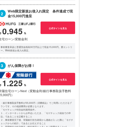
Web限定新規お借入れ限定 条件達成で現
2
金15,000円進呈
0.945
公式サイトを見る
住宅ローン/変動金利
事前審査承認と普通預金残高30万円以上で現金15,000円。要エントリ
ー。Web新規お借入れ限定。
3
がん保障がお得！
1.225
公式サイトを見る
常陽住宅ローンNext（変動金利/銀行事務取扱手数料
55,000円）
・銀行事務取扱手数料が55,000円（消費税込）でご利用いただけるプ
ランです。その他諸費用が必要となります。
「モゲチェック特別金利適用条件」
１．インターネットからお申込いただき、「モゲチェック経由での申
込」であることを記載すること
２．事前審査完了後、常陽銀行担当者様から連絡が入った際に「モゲチ
ェックからの紹介」であるとお伝えすること
３．常陽銀行で給与振込（銀行規定による）をご利用すること※1