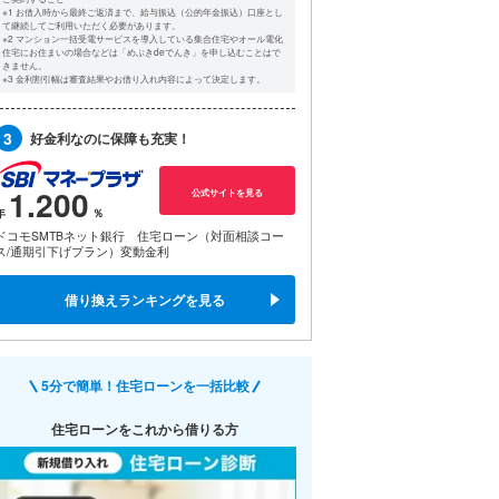
※1 お借入時から最終ご返済まで、給与振込（公的年金振込）口座とし
て継続してご利用いただく必要があります。
※2 マンション一括受電サービスを導入している集合住宅やオール電化
住宅にお住まいの場合などは「めぶきdeでんき」を申し込むことはで
きません。
※3 金利割引幅は審査結果やお借り入れ内容によって決定します。
3
好金利なのに保障も充実！
1.200
公式サイトを見る
ドコモSMTBネット銀行 住宅ローン（対面相談コー
ス/通期引下げプラン）変動金利
借り換えランキングを見る
5分で簡単！住宅ローンを一括比較
住宅ローンをこれから借りる方