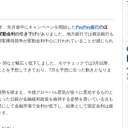
す。先月途中にキャンペーンを開始した
PayPay銀行
のほ
変動金利の引き下げ
がありました。地方銀行では横浜銀行も
顧客獲得競争が変動金利中心に行われていることが感じられ
ット35など幅広く低下しました。モゲチェックでは3月以降、
ことを予想してきており、7月も予想に沿った動きとなりま
情勢を踏まえ、今後グローバル景気が徐々に悪化するものと
なった日銀が金融緩和政策を維持する姿勢を貫いている点も
景にして金融市場で金利が低下し、結果として固定金利は緩
ます。
ください。