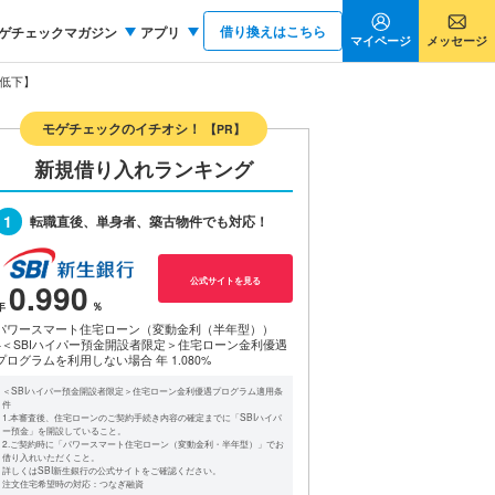
借り換えはこちら
ゲチェックマガジン
アプリ
マイページ
メッセージ
に低下】
モゲチェックのイチオシ！
【PR】
新規借り入れランキング
1
転職直後、単身者、築古物件でも対応！
公式サイトを見る
0.990
パワースマート住宅ローン（変動金利（半年型））
※＜SBIハイパー預金開設者限定＞住宅ローン金利優遇
プログラムを利用しない場合
年 1.080%
＜SBIハイパー預金開設者限定＞住宅ローン金利優遇プログラム適用条
件
1.本審査後、住宅ローンのご契約手続き内容の確定までに「SBIハイパ
ー預金」を開設していること。
2.ご契約時に「パワースマート住宅ローン（変動金利・半年型）」でお
借り入れいただくこと。
詳しくはSBI新生銀行の公式サイトをご確認ください。
注文住宅希望時の対応：つなぎ融資