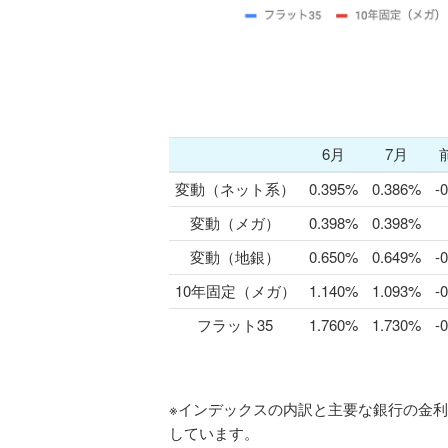
6月
7月
変動（ネット系）
0.395%
0.386%
-
変動（メガ）
0.398%
0.398%
変動（地銀）
0.650%
0.649%
-
10年固定（メガ）
1.140%
1.093%
-
フラット35
1.760%
1.730%
-
※インデックスの内訳と主要な銀行の金
しています。