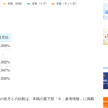
前月比
0.009%
-
0.002%
0.047%
0.030%
利の前月との比較は、本稿の最下部「６．参考情報」に掲載