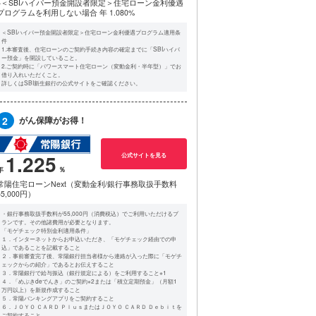
※＜SBIハイパー預金開設者限定＞住宅ローン金利優遇
プログラムを利用しない場合
年 1.080%
＜SBIハイパー預金開設者限定＞住宅ローン金利優遇プログラム適用条
件
1.本審査後、住宅ローンのご契約手続き内容の確定までに「SBIハイパ
ー預金」を開設していること。
2.ご契約時に「パワースマート住宅ローン（変動金利・半年型）」でお
借り入れいただくこと。
詳しくはSBI新生銀行の公式サイトをご確認ください。
2
がん保障がお得！
1.225
公式サイトを見る
常陽住宅ローンNext（変動金利/銀行事務取扱手数料
55,000円）
・銀行事務取扱手数料が55,000円（消費税込）でご利用いただけるプ
ランです。その他諸費用が必要となります。
「モゲチェック特別金利適用条件」
１．インターネットからお申込いただき、「モゲチェック経由での申
込」であることを記載すること
２．事前審査完了後、常陽銀行担当者様から連絡が入った際に「モゲチ
ェックからの紹介」であるとお伝えすること
３．常陽銀行で給与振込（銀行規定による）をご利用すること※1
４．「めぶきdeでんき」のご契約※2または「積立定期預金」（月額1
万円以上）を新規作成すること
５．常陽バンキングアプリをご契約すること
６．ＪＯＹＯ ＣＡＲＤ ＰｌｕｓまたはＪＯＹＯ ＣＡＲＤ Ｄｅｂｉｔを
ご契約すること