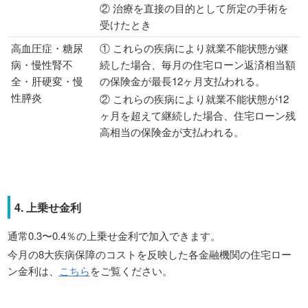
② 治療を直接の目的として所定の手術を
受けたとき
高血圧症・糖尿
① これらの疾病により就業不能状態が継
病・慢性腎不
続した場合、毎月の住宅ローン返済相当額
全・肝硬変・慢
の保険金が最長12ヶ月支払われる。
性膵炎
② これらの疾病により就業不能状態が12
ヶ月を超えて継続した場合、住宅ローン残
高相当の保険金が支払われる。
4. 上乗せ金利
通常0.3〜0.4％の上乗せ金利で加入できます。
今月の8大疾病保障のコストを反映した各金融機関の住宅ロー
ン金利は、
こちら
をご覧ください。