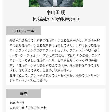
中山田 明
株式会社MFS
代表取締役CEO
プロフィール
外資系投資銀行で日本初の住宅ローン証券化を手掛け、その後約10
年に渡り住宅ローン証券化業務に従事してきた、日本における住宅
ローンファイナンスのプロフェッショナル。フラット35を取り扱う
SBIモーゲージ（現：SBIアルヒ株式会社）ではCFOを歴任。テクノ
ロジーによる新しい住宅ローンサービスを生み出すべくMFSを創
業。「住宅ローンを必要とする全ての人が、最も有利な条件で借り
入れ、借り換えできる」世界の実現を目指す。
趣味は登山で、テントを背負って槍ヶ岳や剱岳、海外ではキリマン
ジャロやキナバル山に登頂。
経歴
1991年3月
東京大学経済学部学部 卒業