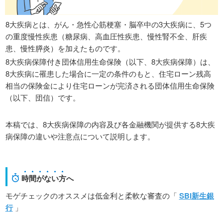
8大疾病とは、がん・急性心筋梗塞・脳卒中の3大疾病に、5つ
の重度慢性疾患（糖尿病、高血圧性疾患、慢性腎不全、肝疾
患、慢性膵炎）を加えたものです。
8大疾病保障付き団体信用生命保険（以下、8大疾病保障）は、
8大疾病に罹患した場合に一定の条件のもと、住宅ローン残高
相当の保険金により住宅ローンが完済される団体信用生命保険
（以下、団信）です。
本稿では、8大疾病保障の内容及び各金融機関が提供する8大疾
病保障の違いや注意点について説明します。
時間がない方
へ
モゲチェックのオススメは低金利と柔軟な審査の「
SBI新生銀
行
」