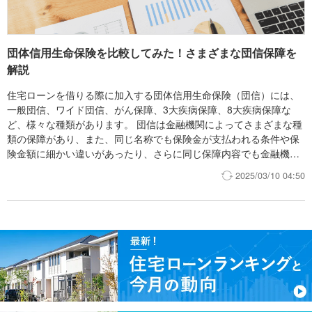
団体信用生命保険を比較してみた！さまざまな団信保障を
解説
住宅ローンを借りる際に加入する団体信用生命保険（団信）には、
一般団信、ワイド団信、がん保障、3大疾病保障、8大疾病保障な
ど、様々な種類があります。 団信は金融機関によってさまざまな種
類の保障があり、また、同じ名称でも保険金が支払われる条件や保
険金額に細かい違いがあったり、さらに同じ保障内容でも金融機関
によってユーザーが負担するコストに違いがあるなど、正確な比較
2025/03/10 04:50
が非常に難しいです。 そこでモゲチェックでは。住宅ローンユー
ザーの皆さんが簡単に各団信の特色を理解し、ニーズに応じた最適
な団信を選べるよう、各団信の違いを整理してみました。