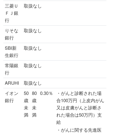
三菱Ｕ
取扱なし
ＦＪ銀
行
りそな
取扱なし
銀行
SBI新
取扱なし
生銀行
常陽銀
取扱なし
行
ARUHI
取扱なし
イオン
50
80
0.30％
・がんと診断された場
銀行
歳
歳
合100万円（上皮内がん
未
未
又は皮膚がんと診断さ
満
満
れた場合は50万円）支
給
・がんに関する先進医