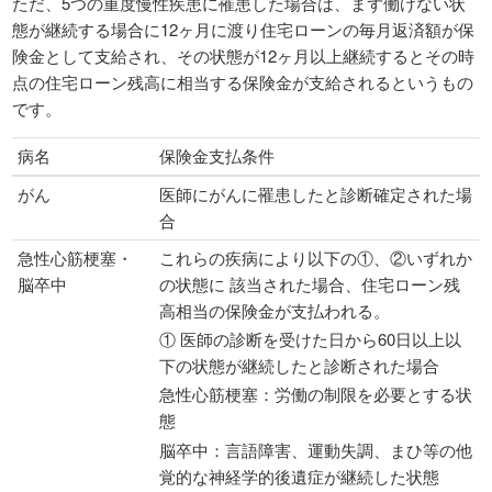
ただ、5つの重度慢性疾患に罹患した場合は、まず働けない状
態が継続する場合に12ヶ月に渡り住宅ローンの毎月返済額が保
険金として支給され、その状態が12ヶ月以上継続するとその時
点の住宅ローン残高に相当する保険金が支給されるというもの
です。
病名
保険金支払条件
がん
医師にがんに罹患したと診断確定された場
合
急性心筋梗塞・
これらの疾病により以下の①、②いずれか
脳卒中
の状態に 該当された場合、住宅ローン残
高相当の保険金が支払われる。
① 医師の診断を受けた日から60日以上以
下の状態が継続したと診断された場合
急性心筋梗塞：労働の制限を必要とする状
態
脳卒中：言語障害、運動失調、まひ等の他
覚的な神経学的後遺症が継続した状態