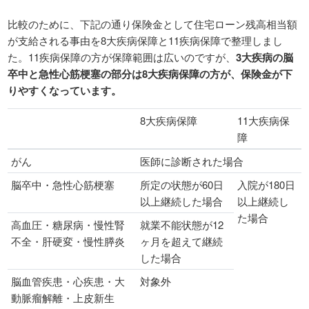
比較のために、下記の通り保険金として住宅ローン残高相当額
が支給される事由を8大疾病保障と11疾病保障で整理しまし
た。11疾病保障の方が保障範囲は広いのですが、
3大疾病の脳
卒中と急性心筋梗塞の部分は8大疾病保障の方が、保険金が下
りやすくなっています。
8大疾病保障
11大疾病保
障
がん
医師に診断された場合
脳卒中・急性心筋梗塞
所定の状態が60日
入院が180日
以上継続した場合
以上継続し
た場合
高血圧・糖尿病・慢性腎
就業不能状態が12
不全・肝硬変・慢性膵炎
ヶ月を超えて継続
した場合
脳血管疾患・心疾患・大
対象外
動脈瘤解離・上皮新生