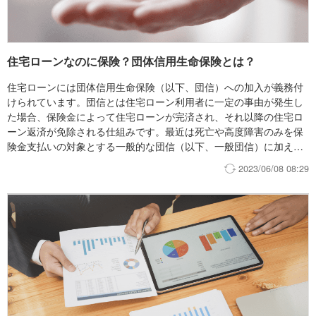
住宅ローンなのに保険？団体信用生命保険とは？
住宅ローンには団体信用生命保険（以下、団信）への加入が義務付
けられています。団信とは住宅ローン利用者に一定の事由が発生し
た場合、保険金によって住宅ローンが完済され、それ以降の住宅ロ
ーン返済が免除される仕組みです。最近は死亡や高度障害のみを保
険金支払いの対象とする一般的な団信（以下、一般団信）に加え
て、がん等の疾病やそれに起因する一定の事由を保険金支払いの対
2023/06/08 08:29
象とする特別な団信（以下、疾病団信）も出ており、住宅ローンを
選ぶ際の重要な要素になっています。本稿では、団信の仕組みと概
要について説明します。