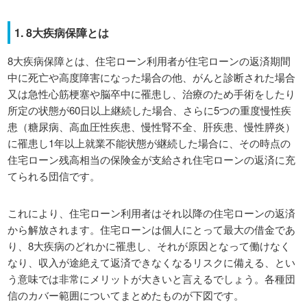
1. 8大疾病保障とは
8大疾病保障とは、住宅ローン利用者が住宅ローンの返済期間
中に死亡や高度障害になった場合の他、がんと診断された場合
又は急性心筋梗塞や脳卒中に罹患し、治療のため手術をしたり
所定の状態が60日以上継続した場合、さらに5つの重度慢性疾
患（糖尿病、高血圧性疾患、慢性腎不全、肝疾患、慢性膵炎）
に罹患し1年以上就業不能状態が継続した場合に、その時点の
住宅ローン残高相当の保険金が支給され住宅ローンの返済に充
てられる団信です。
これにより、住宅ローン利用者はそれ以降の住宅ローンの返済
から解放されます。住宅ローンは個人にとって最大の借金であ
り、8大疾病のどれかに罹患し、それが原因となって働けなく
なり、収入が途絶えて返済できなくなるリスクに備える、とい
う意味では非常にメリットが大きいと言えるでしょう。各種団
信のカバー範囲についてまとめたものが下図です。