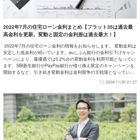
2022年7月の住宅ローン金利まとめ【フラット35は過去最
高金利を更新。変動と固定の金利差は過去最大！】
2022年7月の住宅ローン金利の情報をお知らせします。 変動金利は
安定した低金利が続いています。auじぶん銀行の金利引下げキャン
ペーンにより、最優遇では0.2%台の変動金利を利用可能となってい
ます。SBI新生銀行やPayPay銀行が借り換え限定のキャンペーンを
開始するなど、引き続き変動金利は金利競争の主戦場となっていま
す。特に借り換えを検討している方にはチャンス到来です！ 一
2024/11/26 21:27
方、固定金利は全般的に上昇しています。長期固定金利の代表格で
あるフラット35は、商品改定後(2017年10月)の最高値を更新する
1.51%となりました。 こうした動きにより、今月も変動金利と固
定金利（フラット35）の金利差が過去最大を更新しています。どの
金利タイプを選ぶかで、毎月返済額や総返済額に大きな差が出る状
況となっています。 （後述の「３．住宅ローンインデックスの動き
と変動・固定の金利差」で詳しく解説しています） 各銀行の金利
については住宅ローン金利ランキングをご覧ください。 モゲチェ
ックでは、住宅ローンの金利タイプは今後も安定した低金利が予想