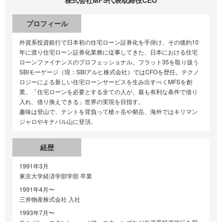
プロフィール
外資系投資銀行で日本初の住宅ローン証券化を手掛け、その後約10
年に渡り住宅ローン証券化業務に従事してきた、日本における住宅
ローンファイナンスのプロフェッショナル。フラット35を取り扱う
SBIモーゲージ（現：SBIアルヒ株式会社）ではCFOを歴任。テクノ
ロジーによる新しい住宅ローンサービスを生み出すべくMFSを創
業。「住宅ローンを必要とする全ての人が、最も有利な条件で借り
入れ、借り換えできる」世界の実現を目指す。
趣味は登山で、テントを背負って槍ヶ岳や剱岳、海外ではキリマン
ジャロやキナバル山に登頂。
経歴
1991年3月
東京大学経済学部学部 卒業
1991年4月〜
三井物産株式会社 入社
1993年7月〜