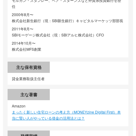
モルガン・スタンレー、ベア・スターンズなど外資系投資銀行を歴
任
2000年8月〜
株式会社新生銀行（現：SBI新生銀行）キャピタルマーケッツ部部長
2011年8月〜
SBIモーゲージ株式会社（現：SBIアルヒ株式会社）CFO
2014年10月〜
株式会社MFS創業
主な保有資格
貸金業務取扱主任者
主な著書
Amazon
まったく新しい住宅ローンの考え方（MONEYzine Digital First）本
当に賢い人がやっている借金の活用法とは？