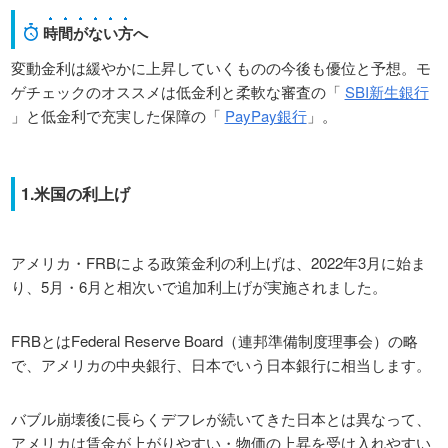
時間がない方
へ
変動金利は緩やかに上昇していくものの今後も優位と予想。モ
ゲチェックのオススメは低金利と柔軟な審査の「
SBI新生銀行
」と低金利で充実した保障の「
PayPay銀行
」。
1.米国の利上げ
アメリカ・FRBによる政策金利の利上げは、2022年3月に始ま
り、5月・6月と相次いで追加利上げが実施されました。
FRBとはFederal Reserve Board（連邦準備制度理事会）の略
で、アメリカの中央銀行、日本でいう日本銀行に相当します。
バブル崩壊後に長らくデフレが続いてきた日本とは異なって、
アメリカは賃金が上がりやすい・物価の上昇を受け入れやすい