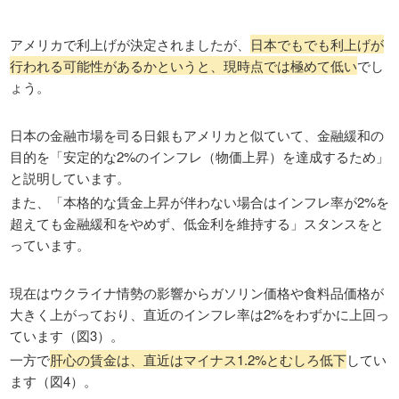
アメリカで利上げが決定されましたが、
日本でもでも利上げが
行われる可能性があるかというと、現時点では極めて低い
でし
ょう。
日本の金融市場を司る日銀もアメリカと似ていて、金融緩和の
目的を「安定的な2%のインフレ（物価上昇）を達成するため」
と説明しています。
また、「本格的な賃金上昇が伴わない場合はインフレ率が2%を
超えても金融緩和をやめず、低金利を維持する」スタンスをと
っています。
現在はウクライナ情勢の影響からガソリン価格や食料品価格が
大きく上がっており、直近のインフレ率は2%をわずかに上回っ
ています（図3）。
一方で
肝心の賃金は、直近はマイナス1.2%とむしろ低下
してい
ます（図4）。