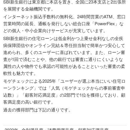
SBI新生銀行は東京都に本店を置き、全国に23本支店と2出張所
を展開する金融機関です。
インターネット振込手数料の無料化、24時間営業のATM、窓口
営業時間の延長、通帳を発行しない総合口座「PowerFlex」な
どの個人・中小企業向けサービスが充実しています。
SBI新生銀行の住宅ローンは低金利かつ上乗せ金利なしの全疾
病保障団信やオンライン完結＆専任担当制で簡単かつ安心して
進められ、多くのユーザーに喜ばれています。また、ローン審
査が1回で済むことや、他の銀行では審査に通りにくいような
属性の人や物件でも承認の可能性があることといった審査の柔
軟性も魅力です。
モゲチェックによる2025年「ユーザーが選ぶ本当にいい住宅ロ
ーンランキング」では「人気（モゲチェックからの事前審査申
込数）」「顧客対応満足度」の2部門で1位を獲得しており、顧
客満足度の高い銀行です。
過去の獲得部門は下記の通りです。
2023年
金利満足度・諸費用満足度・顧客対応満足度