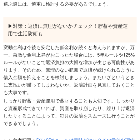
選ぶ際には、慎重に検討する必要があるでしょう。
▶対策：返済に無理がないかチェック！貯蓄や資産運
用で生活防衛も
変動金利は今後も安定した低金利が続くと考えられますが、万
一、急激な金利上昇がおこったた場合には、5年ルールや125%
ルールがないことで返済負担の大幅な増加が生じる可能性があ
ります。そのため、無理のない範囲で返済が続けられるように
借入金額を抑えることを検討しましょう。またいざというとき
に支払いが滞ってしまわないか、返済計画を見直しておくこと
も大事です。
しっかり貯蓄・資産運用で蓄財することも大切です。しっかり
と資産形成できていれば、資産を取り崩したり、繰り上げ返済
したりすることによって、毎月の返済をスムーズに行うことが
できるでしょう。
＞＞参考記事：
5年125%ルールは意味が無い？その意外な理由