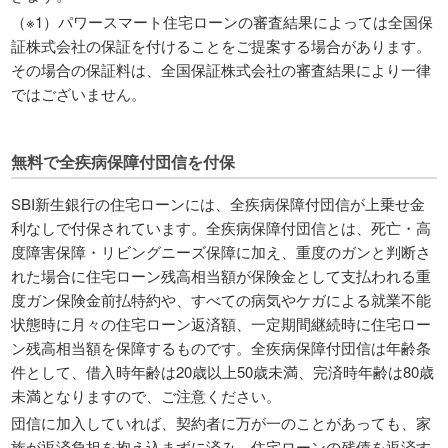
（※1）パワースマート住宅ローンの審査結果によっては全国保
証株式会社の保証を付けることをご提案する場合があります。
その場合の保証料は、全国保証株式会社の審査結果により一律
ではございません。
無料で全疾病保障付団信を付保
SBI新生銀行の住宅ローンには、全疾病保障付団信が上乗せ金
利なしで付保されています。全疾病保障付団信とは、死亡・高
度障害保障・リビングニーズ保障に加え、重度のガンと判断さ
れた場合に住宅ローン残高相当額が保険金として支払われる重
度ガン保険金前払特約や、すべての病気やケガによる就業不能
状態時に月々の住宅ローン返済額、一定期間継続時に住宅ロー
ン残高相当額を保障するものです。全疾病保障付団信は年齢条
件として、借入時年齢は20歳以上50歳未満、完済時年齢は80歳
未満となりますので、ご注意ください。
団信に加入していれば、契約者に万が一のことがあっても、家
族が返済負担を抱え込まずに済み、住宅ローンの残債を返済す