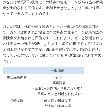
ガなどで就業不能状態にその時点の住宅ローン残高相当の保険
金が支給される団信です。金利上乗せなしでより手厚い保障に
なっているのでおすすめです。
ガン団信は、死亡や高度障害といった一般団信の保障に加え
て、ガンと診断された場合にその時点の住宅ローン残高相当の
保険金が支給される団信です。これにより、ガンと診断される
と住宅ローン残高が0円になります。多くの銀行では年0.2%の
金利上乗せが必要ですが、SBI新生銀行では年0.1%の上乗せと
なっているので、ガンに備えたい方もSBI新生銀行はおすすめ
です。
一般団信
主な保障内容
・死亡
・高度障害
・余命6ヶ月以内と判断された場合
・8疾病以外
・重度のガンと判断された場合
年齢制限
借入時：65歳以下
完済時：80歳未満