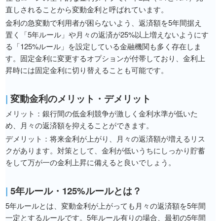
直しされることから変動金利と呼ばれています。
金利の急変動で利用者が困らないよう、返済額を5年間据え
置く「5年ルール」や月々の返済が25%以上増えないようにす
る「125%ルール」を設定している金融機関も多く存在しま
す。固定金利に変更するオプションが付帯しており、金利上
昇時には固定金利に切り替えることも可能です。
|
変動金利のメリット・デメリット
メリット：銀行間の低金利競争が激しく金利水準が低いた
め、月々の返済額を抑えることができます。
デメリット：将来金利が上がり、月々の返済額が増えるリス
クがあります。対策として、金利が低いうちにしっかり貯蓄
をして万が一の金利上昇に備えると良いでしょう。
|
5年ルール・125%ルールとは？
5年ルールとは、変動金利が上がっても月々の返済額を5年間
一定とするルールです。5年ルール有りの場合、最初の5年間