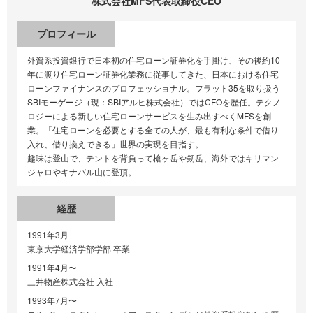
株式会社MFS
代表取締役CEO
プロフィール
外資系投資銀行で日本初の住宅ローン証券化を手掛け、その後約10
年に渡り住宅ローン証券化業務に従事してきた、日本における住宅
ローンファイナンスのプロフェッショナル。フラット35を取り扱う
SBIモーゲージ（現：SBIアルヒ株式会社）ではCFOを歴任。テクノ
ロジーによる新しい住宅ローンサービスを生み出すべくMFSを創
業。「住宅ローンを必要とする全ての人が、最も有利な条件で借り
入れ、借り換えできる」世界の実現を目指す。
趣味は登山で、テントを背負って槍ヶ岳や剱岳、海外ではキリマン
ジャロやキナバル山に登頂。
経歴
1991年3月
東京大学経済学部学部 卒業
1991年4月〜
三井物産株式会社 入社
1993年7月〜