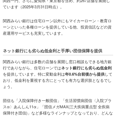
関西一円、さらに愛知県・東京都を含め、約267店舗を展開し
ています（2025年3月31日時点）。
関西みらい銀行は住宅ローン以外にもマイカーローン・教育ロ
ーンといった各種ローンを提供している他、投資信託などの資
産運用サービスも充実しています。
ネット銀行にも劣らぬ低金利と手厚い団信保障を提供
関西みらい銀行は多数の店舗を展開し窓口相談もできる地方銀
行でありながら、住宅ローンでは
ネット銀行にも劣らぬ低金利
を提供しています。特に変動金利は
年0.6%台前後から提供
して
おり、低金利を重視する方にとっても有力な選択肢となるでし
ょう。
団信も「入院保障付き一般団信」「生活習慣病団信〈入院プラ
スα〉あんしん11α」「団信メガMAX(三大疾病重点型 全疾病
保障付き団信)」など多様なラインナップとなっており、どんな