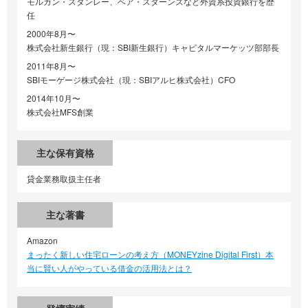
モルガン・スタンレー、ベア・スターンズなど外資系投資銀行を歴
任
2000年8月〜
株式会社新生銀行（現：SBI新生銀行）キャピタルマーケッツ部部長
2011年8月〜
SBIモーゲージ株式会社（現：SBIアルヒ株式会社）CFO
2014年10月〜
株式会社MFS創業
主な保有資格
貸金業務取扱主任者
主な著書
Amazon
まったく新しい住宅ローンの考え方（MONEYzine Digital First）本
当に賢い人がやっている借金の活用法とは？