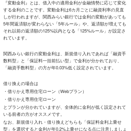
『変動金利』とは、借入中の適用金利が金融情勢に応じて変化
する金利のことです。変動金利は6カ月ごとに融資利率の見直
しが行われますが、関西みらい銀行では金利の変動があっても
5年間返済額が変わらない「5年ルール」や、返済額が増えても
それ以前の返済額の125%以内となる「125%ルール」が設定さ
れています。
関西みらい銀行の変動金利は、新規借り入れであれば「融資手
数料型」と「保証料一括前払い型」で金利が分かれており、
「融資手数料型」の方が年0.03%低く設定されています。
借り換えの場合は
・借りかえ専用住宅ローン（Webプラン）
・借りかえ専用住宅ローン
とプランが分かれていますが、全体的に金利が低く設定されて
いる前者の方がオススメです。
なお、新規借り入れ・借り換えどちらも「保証料金利上乗せ
型」を選択すると金利が年0.2%上乗せになる点に注意しましょ