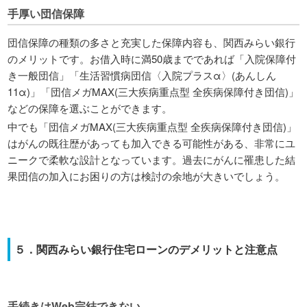
手厚い団信保障
団信保障の種類の多さと充実した保障内容も、関西みらい銀行
のメリットです。お借入時に満50歳までであれば「入院保障付
き一般団信」「生活習慣病団信〈入院プラスα〉(あんしん
11α)」「団信メガMAX(三大疾病重点型 全疾病保障付き団信)」
などの保障を選ぶことができます。
中でも「団信メガMAX(三大疾病重点型 全疾病保障付き団信)」
はがんの既往歴があっても加入できる可能性がある、非常にユ
ニークで柔軟な設計となっています。過去にがんに罹患した結
果団信の加入にお困りの方は検討の余地が大きいでしょう。
５．関西みらい銀行住宅ローンのデメリットと注意点
手続きはWeb完結できない