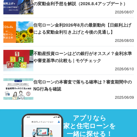
の変動金利予想を解説（2026.8.4アップデート）
2026/08/07
住宅ローン金利2026年8月の最新動向【日銀利上げ
による変動金利引き上げと今後の見通し】
2026/08/03
不動産投資ローンはどの銀行がオススメ？金利水準
や審査基準の比較も | モゲチェック
2026/06/10
住宅ローンの本審査で落ちる確率は？審査期間中の
NG行為を確認
2025/06/09
アプリなら
家と住宅ローンを
一緒に探せる！