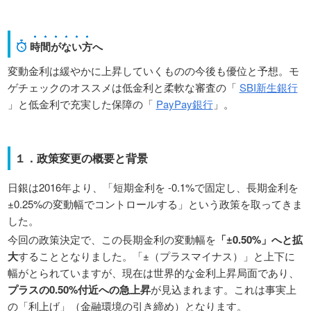
時間がない方
へ
変動金利は緩やかに上昇していくものの今後も優位と予想。モ
ゲチェックのオススメは低金利と柔軟な審査の「
SBI新生銀行
」と低金利で充実した保障の「
PayPay銀行
」。
１．政策変更の概要と背景
日銀は2016年より、「短期金利を -0.1%で固定し、長期金利を
±0.25%の変動幅でコントロールする」という政策を取ってきま
した。
今回の政策決定で、この長期金利の変動幅を
「±0.50%」へと拡
大
することとなりました。「±（プラスマイナス）」と上下に
幅がとられていますが、現在は世界的な金利上昇局面であり、
プラスの0.50%付近への急上昇
が見込まれます。これは事実上
の「利上げ」（金融環境の引き締め）となります。