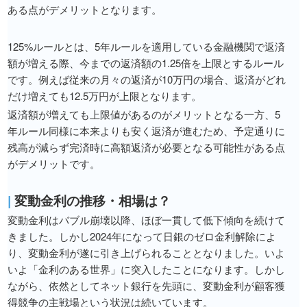
ある点がデメリットとなります。
125%ルールとは、5年ルールを適用している金融機関で返済
額が増える際、今までの返済額の1.25倍を上限とするルール
です。例えば従来の月々の返済が10万円の場合、返済がどれ
だけ増えても12.5万円が上限となります。
返済額が増えても上限値があるのがメリットとなる一方、5
年ルール同様に本来よりも安く返済が進むため、予定通りに
残高が減らず完済時に高額返済が必要となる可能性がある点
がデメリットです。
|
変動金利の推移・相場は？
変動金利はバブル崩壊以降、ほぼ一貫して低下傾向を続けて
きました。しかし2024年になって日銀のゼロ金利解除によ
り、変動金利が遂に引き上げられることとなりました。いよ
いよ「金利のある世界」に突入したことになります。しかし
ながら、依然としてネット銀行を先頭に、変動金利が顧客獲
得競争の主戦場という状況は続いています。