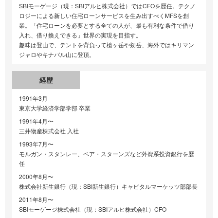
SBIモーゲージ（現：SBIアルヒ株式会社）ではCFOを歴任。テクノ
ロジーによる新しい住宅ローンサービスを生み出すべくMFSを創
業。「住宅ローンを必要とする全ての人が、最も有利な条件で借り
入れ、借り換えできる」世界の実現を目指す。
趣味は登山で、テントを背負って槍ヶ岳や剱岳、海外ではキリマン
ジャロやキナバル山に登頂。
経歴
1991年3月
東京大学経済学部学部 卒業
1991年4月〜
三井物産株式会社 入社
1993年7月〜
モルガン・スタンレー、ベア・スターンズなど外資系投資銀行を歴
任
2000年8月〜
株式会社新生銀行（現：SBI新生銀行）キャピタルマーケッツ部部長
2011年8月〜
SBIモーゲージ株式会社（現：SBIアルヒ株式会社）CFO