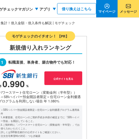
借り換えはこちら
ゲチェックマガジン
アプリ
マイページ
メッセージ
集計！借入金額・借入条件も解説 | モゲチェック
モゲチェックのイチオシ！
【PR】
新規借り入れランキング
1
転職直後、単身者、築古物件でも対応！
公式サイトを見る
0.990
パワースマート住宅ローン（変動金利（半年型））
※＜SBIハイパー預金開設者限定＞住宅ローン金利優遇
プログラムを利用しない場合
年 1.080%
＜SBIハイパー預金開設者限定＞住宅ローン金利優遇プログラム適用条
件
1.本審査後、住宅ローンのご契約手続き内容の確定までに「SBIハイパ
ー預金」を開設していること。
2.ご契約時に「パワースマート住宅ローン（変動金利・半年型）」でお
借り入れいただくこと。
詳しくはSBI新生銀行の公式サイトをご確認ください。
注文住宅希望時の対応：つなぎ融資