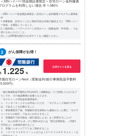
※＜SBIハイパー預金開設者限定＞住宅ローン金利優遇
プログラムを利用しない場合
年 1.080%
＜SBIハイパー預金開設者限定＞住宅ローン金利優遇プログラム適用条
件
1.本審査後、住宅ローンのご契約手続き内容の確定までに「SBIハイパ
ー預金」を開設していること。
2.ご契約時に「パワースマート住宅ローン（変動金利・半年型）」でお
借り入れいただくこと。
詳しくはSBI新生銀行の公式サイトをご確認ください。
2
がん保障がお得！
1.225
公式サイトを見る
常陽住宅ローンNext（変動金利/銀行事務取扱手数料
55,000円）
・銀行事務取扱手数料が55,000円（消費税込）でご利用いただけるプ
ランです。その他諸費用が必要となります。
「モゲチェック特別金利適用条件」
１．インターネットからお申込いただき、「モゲチェック経由での申
込」であることを記載すること
２．事前審査完了後、常陽銀行担当者様から連絡が入った際に「モゲチ
ェックからの紹介」であるとお伝えすること
３．常陽銀行で給与振込（銀行規定による）をご利用すること※1
４．「めぶきdeでんき」のご契約※2または「積立定期預金」（月額1
万円以上）を新規作成すること
５．常陽バンキングアプリをご契約すること
６．ＪＯＹＯ ＣＡＲＤ ＰｌｕｓまたはＪＯＹＯ ＣＡＲＤ Ｄｅｂｉｔを
ご契約すること