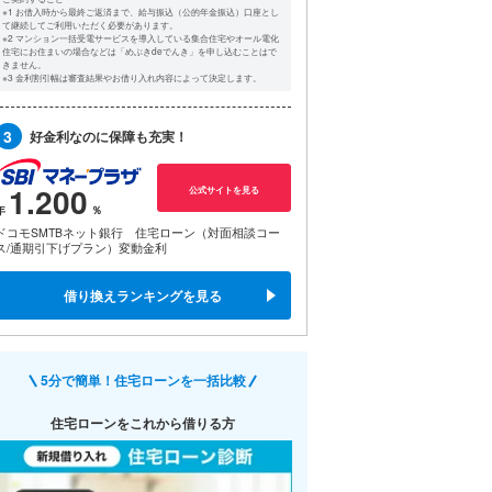
※1 お借入時から最終ご返済まで、給与振込（公的年金振込）口座とし
て継続してご利用いただく必要があります。
※2 マンション一括受電サービスを導入している集合住宅やオール電化
住宅にお住まいの場合などは「めぶきdeでんき」を申し込むことはで
きません。
※3 金利割引幅は審査結果やお借り入れ内容によって決定します。
3
好金利なのに保障も充実！
1.200
公式サイトを見る
ドコモSMTBネット銀行 住宅ローン（対面相談コー
ス/通期引下げプラン）変動金利
借り換えランキングを見る
5分で簡単！住宅ローンを一括比較
住宅ローンをこれから借りる方