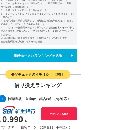
４．「めぶきdeでんき」のご契約※2または「積立定期預金」（月額1
万円以上）を新規作成すること
５．常陽バンキングアプリをご契約すること
６．ＪＯＹＯ ＣＡＲＤ ＰｌｕｓまたはＪＯＹＯ ＣＡＲＤ Ｄｅｂｉｔを
ご契約すること
※1 お借入時から最終ご返済まで、給与振込（公的年金振込）口座とし
て継続してご利用いただく必要があります。
※2 マンション一括受電サービスを導入している集合住宅やオール電化
住宅にお住まいの場合などは「めぶきdeでんき」を申し込むことはで
きません。
※3 金利割引幅は審査結果やお借り入れ内容によって決定します。
注文住宅希望時の対応：着工時一括融資
新規借り入れランキングを見る
モゲチェックのイチオシ！
【PR】
借り換えランキング
1
転職直後、単身者、築古物件でも対応！
公式サイトを見る
0.990
パワースマート住宅ローン（変動金利（半年型））