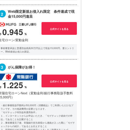
Web限定新規お借入れ限定 条件達成で現
2
金15,000円進呈
0.945
公式サイトを見る
住宅ローン/変動金利
事前審査承認と普通預金残高30万円以上で現金15,000円。要エントリ
ー。Web新規お借入れ限定。
3
がん保障がお得！
1.225
公式サイトを見る
常陽住宅ローンNext（変動金利/銀行事務取扱手数料
55,000円）
・銀行事務取扱手数料が55,000円（消費税込）でご利用いただけるプ
ランです。その他諸費用が必要となります。
「モゲチェック特別金利適用条件」
１．インターネットからお申込いただき、「モゲチェック経由での申
込」であることを記載すること
２．事前審査完了後、常陽銀行担当者様から連絡が入った際に「モゲチ
ェックからの紹介」であるとお伝えすること
３．常陽銀行で給与振込（銀行規定による）をご利用すること※1