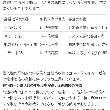
方銀行や信用金庫は、申込者の属性によって借入可能額が伸び
にくい場合もあります。
金融機関の種類
年収倍率の目安
審査の特徴
メガバンク
6～7倍程度
返済負担率が重視される
ネット銀行
7～8倍程度
システム的な審査を行う
地方銀行・信用金庫
5～7倍程度
個別事情に配慮した柔軟
フラット35
6～7倍程度
年収に応じて返済負担率
借入額の平均的な年収倍率は新築物件では5～6倍ですが、近年
は物件価格の高騰に伴ってやや上昇しています。
住宅ローン借入額の年収倍率が高い金融機関の特徴
前述の表はあくまで目安ですが、住宅ローン借入額の年収倍率
の上限はネット銀行やメガバンクで伸びやすく、特に50年ロー
ンを取り扱う金融機関ではさらに伸びる傾向があります。