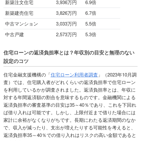
新築注文住宅
3,936万円
6.9倍
新築建売住宅
3,826万円
6.7倍
中古マンション
3,033万円
5.5倍
中古戸建
2,573万円
5.3倍
住宅ローンの返済負担率とは？年収別の目安と無理のない
設定のコツ
住宅金融支援機構の「
住宅ローン利用者調査
」（2023年10月調
査）では、住宅購入者がどれくらいの返済負担率で住宅ローン
を利用しているかが調査されました。返済負担率とは、年収に
対する年間返済額の割合を意味するものです。金融機関による
返済負担率の審査基準の目安は35～40％であり、これを下回れ
ば借り入れは可能です。しかし、上限付近まで借りた場合には
家計に余裕がなくなりがちです。長期にわたる返済期間のなか
で、収入が減ったり、支出が増えたりする可能性を考えると、
返済負担率35～40％での借り入れはリスクの高い金額であると