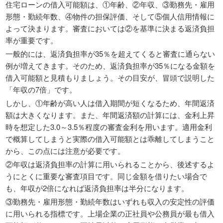
住宅ローンの借入可能額は、①年齢、②年収、③勤務先・雇用
形態・勤続年数、④物件の担保評価、そして⑤個人信用情報に
よって決まります。審査においては②を基準に決まる返済負担
率が重要です。
一般的には、返済負担率が35％を超えてくると審査に通らない
例が増えてきます。そのため、返済負担率が35％になる金額を
借入可能額と見積もりましょう。その目安が、冒頭で説明した
「年収の7倍」です。
しかし、①年齢が高い人は借入期間が短くなるため、年間返済
額は大きくなります。また、年間返済額の計算には、金利上昇
時を想定した3.0～3.5％程度の審査金利を用います。適用金利
で概算してしまうと実際の借入可能額とは乖離してしまうこと
から、この点には注意が必要です。
②年収は返済負担率の計算に用いられることから、後述するよ
うにとくに重要な審査項目です。同じ金額を借りたい場合で
も、年収が2倍になれば返済負担率は半分になります。
③勤務先・雇用形態・勤続年数はいずれも収入の安定性の評価
に用いられる指標です。上場企業の正社員や公務員が最も借入