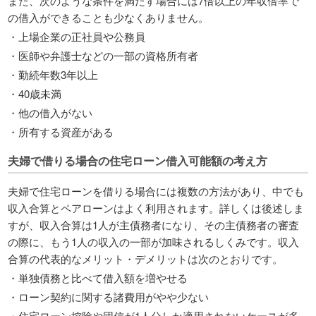
また、次のような条件を満たす場合には7倍以上の年収倍率で
の借入ができることも少なくありません。
・上場企業の正社員や公務員
・医師や弁護士などの一部の資格所有者
・勤続年数3年以上
・40歳未満
・他の借入がない
・所有する資産がある
夫婦で借りる場合の住宅ローン借入可能額の考え方
夫婦で住宅ローンを借りる場合には複数の方法があり、中でも
収入合算とペアローンはよく利用されます。詳しくは後述しま
すが、収入合算は1人が主債務者になり、その主債務者の審査
の際に、もう1人の収入の一部が加味されるしくみです。収入
合算の代表的なメリット・デメリットは次のとおりです。
・単独債務と比べて借入額を増やせる
・ローン契約に関する諸費用がやや少ない
・住宅ローン控除や団信が1人分しか適用されないケースが多