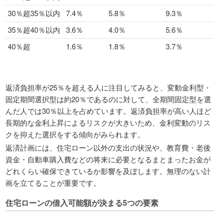
30％超35％以内
7.4％
5.8％
9.3％
35％超40％以内
3.6％
4.0％
5.6％
40％超
1.6％
1.8％
3.7％
返済負担率が25％を超える人に注目してみると、変動金利型・
固定期間選択型は約20％であるのに対して、全期間固定型を選
んだ人では30％以上を占めています。返済負担率が高い人ほど
長期的な金利上昇によるリスクが大きいため、金利変動のリス
クを抑えた選択をする傾向がみられます。
返済計画には、住宅ローン以外の支出の状況や、教育費・老後
資金・自動車購入費などの将来に必要となるまとまったお金が
どれくらい確保できているか影響を及ぼします。無理のない計
画を立てることが重要です。
住宅ローンの借入可能額が決まる5つの要素