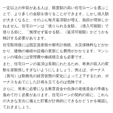
一定以上の年収がある人は、限度額の高い住宅ローンを選ぶこ
とで、より多くの金額を借りることができます。しかし借入額
が大きくなると、そのぶん毎月返済額が増え、負担が増加しか
ねません。住宅ローンは「借りられる金額」（借入可能額）で
借りる前に、「無理せず返せる額」（返済可能額）かどうかを
検討する必要があります。
住宅取得後には固定資産税や都市計画税、火災保険料などがか
かり、建物の修繕や設備の更新にも費用がかかります。マンシ
ョンの場合には管理費や修繕積立金も必要です。
また、住宅ローンの返済は長期にわたるため、将来の収入の変
動を楽観視しすぎないようにしましょう。例えば、ボーナス
（賞与）は勤務先の経営状態の変化によって上下するため、ボ
ーナスをあてにした計画を立てるのは危険です。
さらに、将来に必要になる教育資金や自身の老後資金の準備も
進めて行く必要があります。住宅ローンの契約の前に、これら
の大きな支出に備えた貯蓄が計画的にできるかどうかを確認し
ておきましょう。