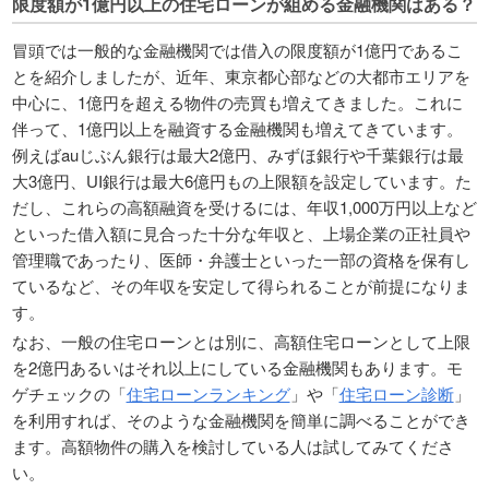
限度額が1億円以上の住宅ローンが組める金融機関はある？
冒頭では一般的な金融機関では借入の限度額が1億円であるこ
とを紹介しましたが、近年、東京都心部などの大都市エリアを
中心に、1億円を超える物件の売買も増えてきました。これに
伴って、1億円以上を融資する金融機関も増えてきています。
例えばauじぶん銀行は最大2億円、みずほ銀行や千葉銀行は最
大3億円、UI銀行は最大6億円もの上限額を設定しています。た
だし、これらの高額融資を受けるには、年収1,000万円以上など
といった借入額に見合った十分な年収と、上場企業の正社員や
管理職であったり、医師・弁護士といった一部の資格を保有し
ているなど、その年収を安定して得られることが前提になりま
す。
なお、一般の住宅ローンとは別に、高額住宅ローンとして上限
を2億円あるいはそれ以上にしている金融機関もあります。モ
ゲチェックの「
住宅ローンランキング
」や「
住宅ローン診断
」
を利用すれば、そのような金融機関を簡単に調べることができ
ます。高額物件の購入を検討している人は試してみてくださ
い。