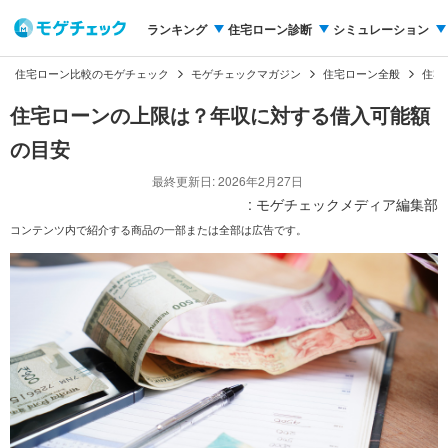
ランキング
住宅ローン診断
シミュレーション
住宅ローン比較のモゲチェック
モゲチェックマガジン
住宅ローン全般
住宅
住宅ローンの上限は？年収に対する借入可能額
の目安
最終更新日: 2026年2月27日
: モゲチェックメディア編集部
コンテンツ内で紹介する商品の一部または全部は広告です。