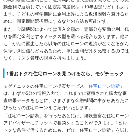
動金利で返済していく固定期間選択型（10年固定など）もあり
ます。子どもの就学期間に金利上昇による返済困難を避けるた
めに、固定期間選択型にするなどの方法も可能です。
また、金融機関によっては借入金額の一定部分を変動金利、残
りを固定金利とするミックス型を選べる場合もあります。他に
も、がんに罹患したら以降の住宅ローンの返済がなくなるがん
保障つき団信などもあるため、単に金利だけを比較するのでは
なく、リスク管理の視点を持ちましょう。
1番おトクな住宅ローンを見つけるなら、モゲチェック
モゲチェックの住宅ローン提案サービス「
住宅ローン診断
」
は、わずか5分の情報入力で、これまでに蓄積された膨大な審
査結果データをもとに、さまざまな金融機関の中からあなたに
ぴったりの住宅ローンをご紹介いたします。
「住宅ローン診断」を行ったあとには、経験豊富な住宅ローン
アドバイザーにチャットで相談をすることができます。1番お
トクな条件で借りるためにも、ぜひ「住宅ローン診断」を試し