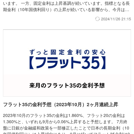
います。 一方、固定金利は上昇基調が続いています。指標となる長
期金利（10年国債利回り）の上昇が続いている影響から、今月は9
月に比べ全体的に0.1%程度上昇しています。 依然として変動金利
2024/11/26 21:15
と固定金利の金利差は再び拡大しており、モゲチェックとしては変
動金利の優位性が揺るがないと考えています。
フラット35の金利予想（2023年10月）2ヶ月連続上昇
2023年10月のフラット35の金利は1.860%、フラット20の金利は
1.360%と、いずれも9月から0.06%上昇すると予想します。 7月終
盤に日銀が金融緩和政策を一部修正したことで日本の長期金利（10
年国債利回り）は上昇傾向にあり、9月に続いてフラット35金利は2