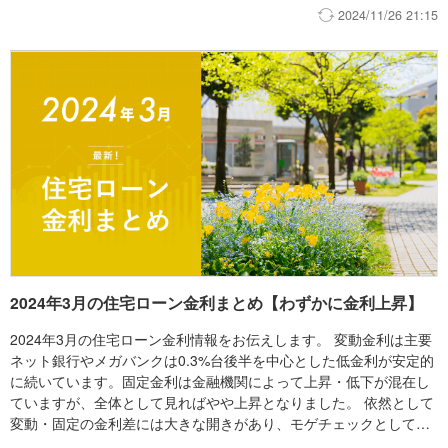
が、一方で固定金利が依然として高水準で推移しており、積極的に
2024/11/26 21:15
は固定金利を選好しにくい状況が続いています。変動金利・固定金
利の金利差を考えると、モゲチェックとしては安定した低金利が続
いている変動金利のほうが魅力的な状況であると考えています。
2024年3月の住宅ローン金利まとめ【わずかに金利上昇】
2024年3月の住宅ローン金利情報をお伝えします。 変動金利は主要
ネット銀行やメガバンクは0.3%台後半を中心とした低金利が安定的
に続いています。固定金利は金融機関によって上昇・低下が混在し
ていますが、全体として見ればやや上昇となりました。 依然として
変動・固定の金利差には大きな開きがあり、モゲチェックとしては
引き続き変動金利の利用をオススメしています。