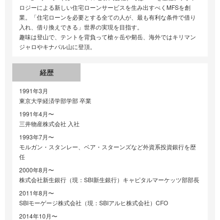
ロジーによる新しい住宅ローンサービスを生み出すべくMFSを創
業。「住宅ローンを必要とする全ての人が、最も有利な条件で借り
入れ、借り換えできる」世界の実現を目指す。
趣味は登山で、テントを背負って槍ヶ岳や剱岳、海外ではキリマン
ジャロやキナバル山に登頂。
経歴
1991年3月
東京大学経済学部学部 卒業
1991年4月〜
三井物産株式会社 入社
1993年7月〜
モルガン・スタンレー、ベア・スターンズなど外資系投資銀行を歴
任
2000年8月〜
株式会社新生銀行（現：SBI新生銀行）キャピタルマーケッツ部部長
2011年8月〜
SBIモーゲージ株式会社（現：SBIアルヒ株式会社）CFO
2014年10月〜