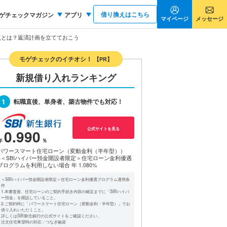
借り換えはこちら
ゲチェックマガジン
アプリ
マイページ
メッセージ
点とは？返済計画を立てておこう
モゲチェックのイチオシ！
【PR】
新規借り入れランキング
1
転職直後、単身者、築古物件でも対応！
公式サイトを見る
0.990
パワースマート住宅ローン（変動金利（半年型））
※＜SBIハイパー預金開設者限定＞住宅ローン金利優遇
プログラムを利用しない場合
年 1.080%
＜SBIハイパー預金開設者限定＞住宅ローン金利優遇プログラム適用条
件
1.本審査後、住宅ローンのご契約手続き内容の確定までに「SBIハイパ
ー預金」を開設していること。
2.ご契約時に「パワースマート住宅ローン（変動金利・半年型）」でお
借り入れいただくこと。
詳しくはSBI新生銀行の公式サイトをご確認ください。
注文住宅希望時の対応：つなぎ融資