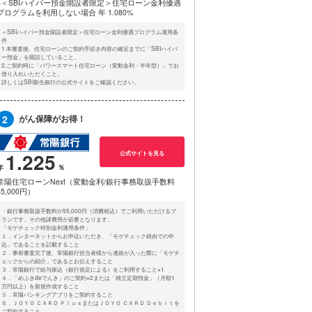
※＜SBIハイパー預金開設者限定＞住宅ローン金利優遇
プログラムを利用しない場合
年 1.080%
＜SBIハイパー預金開設者限定＞住宅ローン金利優遇プログラム適用条
件
1.本審査後、住宅ローンのご契約手続き内容の確定までに「SBIハイパ
ー預金」を開設していること。
2.ご契約時に「パワースマート住宅ローン（変動金利・半年型）」でお
借り入れいただくこと。
詳しくはSBI新生銀行の公式サイトをご確認ください。
2
がん保障がお得！
1.225
公式サイトを見る
常陽住宅ローンNext（変動金利/銀行事務取扱手数料
55,000円）
・銀行事務取扱手数料が55,000円（消費税込）でご利用いただけるプ
ランです。その他諸費用が必要となります。
「モゲチェック特別金利適用条件」
１．インターネットからお申込いただき、「モゲチェック経由での申
込」であることを記載すること
２．事前審査完了後、常陽銀行担当者様から連絡が入った際に「モゲチ
ェックからの紹介」であるとお伝えすること
３．常陽銀行で給与振込（銀行規定による）をご利用すること※1
４．「めぶきdeでんき」のご契約※2または「積立定期預金」（月額1
万円以上）を新規作成すること
５．常陽バンキングアプリをご契約すること
６．ＪＯＹＯ ＣＡＲＤ ＰｌｕｓまたはＪＯＹＯ ＣＡＲＤ Ｄｅｂｉｔを
ご契約すること