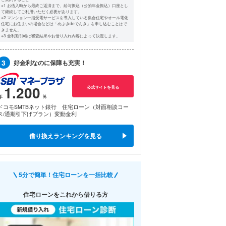
※1 お借入時から最終ご返済まで、給与振込（公的年金振込）口座とし
て継続してご利用いただく必要があります。
※2 マンション一括受電サービスを導入している集合住宅やオール電化
住宅にお住まいの場合などは「めぶきdeでんき」を申し込むことはで
きません。
※3 金利割引幅は審査結果やお借り入れ内容によって決定します。
3
好金利なのに保障も充実！
1.200
公式サイトを見る
ドコモSMTBネット銀行 住宅ローン（対面相談コー
ス/通期引下げプラン）変動金利
借り換えランキングを見る
5分で簡単！住宅ローンを一括比較
住宅ローンをこれから借りる方