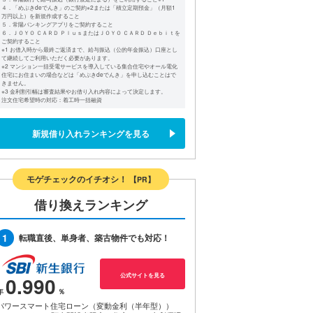
４．「めぶきdeでんき」のご契約※2または「積立定期預金」（月額1
万円以上）を新規作成すること
５．常陽バンキングアプリをご契約すること
６．ＪＯＹＯ ＣＡＲＤ ＰｌｕｓまたはＪＯＹＯ ＣＡＲＤ Ｄｅｂｉｔを
ご契約すること
※1 お借入時から最終ご返済まで、給与振込（公的年金振込）口座とし
て継続してご利用いただく必要があります。
※2 マンション一括受電サービスを導入している集合住宅やオール電化
住宅にお住まいの場合などは「めぶきdeでんき」を申し込むことはで
きません。
※3 金利割引幅は審査結果やお借り入れ内容によって決定します。
注文住宅希望時の対応：着工時一括融資
新規借り入れランキングを見る
モゲチェックのイチオシ！
【PR】
借り換えランキング
1
転職直後、単身者、築古物件でも対応！
公式サイトを見る
0.990
パワースマート住宅ローン（変動金利（半年型））