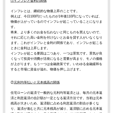
①インフレと金利の関係
インフレとは、継続的な物価上昇のことです。
例えば、今日100円だったものが1年後110円になっていれば、
物価が上がっているのでインフレが起こっていることになりま
す。
将来、より多くのお金を払わないと同じものを買えないので、
それに応じた高い金利を付けないとお金を貸す人がいなくなり
ます。これがインフレと金利の関係であり、インフレが起こる
ときに金利は上昇します。
インフレが起こる要因は二つあり、一つは景気です。景気が良
くなって投資や消費が活発になると需要が高まり、モノの価格
が上がります。もう一つは金融政策です。いわゆる金融緩和を
すると市場に資金が溢れ、物価を押し上げます。
②
元利均等払いと元本残高の関係
住宅ローンの返済で一般的な元利均等返済とは、毎月の元本返
済と利息返済の合計額が一定となる返済方法です。当初は元本
残高が大きいため、返済額に占める利息返済の割合が多くな
り、返済が進むと共に元本残高が減り、返済額に占める元本返