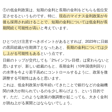
①の低金利政策は、短期の金利と長期の金利をどちらも低位安
定させるというものです。特に、
現在のマイナス金利政策が今
後も採用され続けることで、短期の金利については低金利が長
期間続く可能性が高い
と考えています。
ひとつだけ注意すべきポイントがあるとすれば、2023年に日銀
の黒田総裁が任期満了となったあと、
長期の金利については少
し上がる可能性もある
という点です。
日銀のトップが交代しても「2%インフレ目標」は変わらないと
思いますが、新しい総裁のもと、長期金利（10年国債利回り）
の水準を今より若干高めにコントロールするように、政策を微
調整する可能性はあると思います。
これは、低金利政策が長年続いてきたことで銀行などの金融機
関の体力が削られているのを少し和らげよう、という目的で
す。ただ、このような政策の微調整が起こっても、大きく金利
が跳ね上がる展開とはならないでしょう。