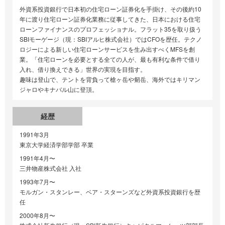
外資系投資銀行で日本初の住宅ローン証券化を手掛け、その後約10
年に渡り住宅ローン証券化業務に従事してきた、日本における住宅
ローンファイナンスのプロフェッショナル。フラット35を取り扱う
SBIモーゲージ（現：SBIアルヒ株式会社）ではCFOを歴任。テクノ
ロジーによる新しい住宅ローンサービスを生み出すべくMFSを創
業。「住宅ローンを必要とする全ての人が、最も有利な条件で借り
入れ、借り換えできる」世界の実現を目指す。
趣味は登山で、テントを背負って槍ヶ岳や剱岳、海外ではキリマン
ジャロやキナバル山に登頂。
経歴
1991年3月
東京大学経済学部学部 卒業
1991年4月〜
三井物産株式会社 入社
1993年7月〜
モルガン・スタンレー、ベア・スターンズなど外資系投資銀行を歴
任
2000年8月〜