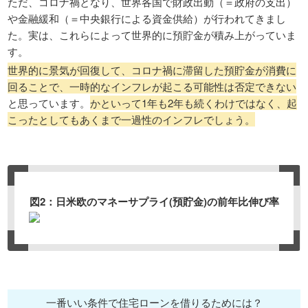
ただ、コロナ禍となり、世界各国で財政出動（＝政府の支出）
や金融緩和（＝中央銀行による資金供給）が行われてきまし
た。実は、これらによって世界的に預貯金が積み上がっていま
す。
世界的に景気が回復して、コロナ禍に滞留した預貯金が消費に
回ることで、一時的なインフレが起こる可能性は否定できない
と思っています。
かといって1年も2年も続くわけではなく、起
こったとしてもあくまで一過性のインフレでしょう。
図2：日米欧のマネーサプライ(預貯金)の前年比伸び率
一番いい条件で住宅ローンを借りるためには？