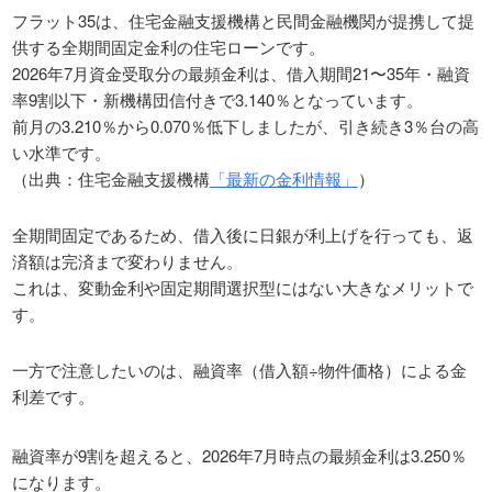
フラット35は、住宅金融支援機構と民間金融機関が提携して提
供する全期間固定金利の住宅ローンです。
2026年7月資金受取分の最頻金利は、借入期間21〜35年・融資
率9割以下・新機構団信付きで3.140％となっています。
前月の3.210％から0.070％低下しましたが、引き続き3％台の高
い水準です。
（出典：住宅金融支援機構
「最新の金利情報」
）
全期間固定であるため、借入後に日銀が利上げを行っても、返
済額は完済まで変わりません。
これは、変動金利や固定期間選択型にはない大きなメリットで
す。
一方で注意したいのは、融資率（借入額÷物件価格）による金
利差です。
融資率が9割を超えると、2026年7月時点の最頻金利は3.250％
になります。