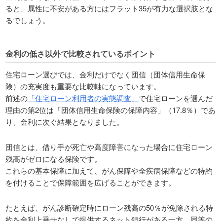
ると、属性に不安がある方にはフラット35が有力な選択肢とな
るでしょう。
金利の低さ以外で比較されているポイント
住宅ローン選びでは、金利だけでなく団信（団体信用生命保
険）の充実度も重要な比較軸になっています。
前述の
「住宅ローン利用者の実態調査」
で住宅ローンを選んだ
理由の第2位は「団体信用生命保険の保障内容」（17.8％）であ
り、金利に次ぐ結果となりました。
団信とは、借り手が死亡や高度障害になった場合に住宅ローン
残高がゼロになる保険です。
これらの基本保障に加えて、がん保障や全疾病保障などの特約
を付けることで保障範囲を広げることができます。
たとえば、がん診断確定時にローン残高の50％が免除される特
約を金利上乗せなしで提供するネット銀行がある一方、同等の