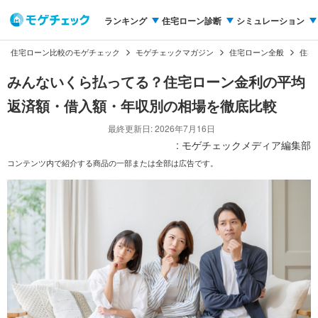
ランキング
住宅ローン診断
シミュレーション
住宅ローン比較のモゲチェック
モゲチェックマガジン
住宅ローン全般
住宅
みんないくら払ってる？住宅ローン金利の平均
返済額・借入額・年収別の相場を徹底比較
最終更新日: 2026年7月16日
: モゲチェックメディア編集部
コンテンツ内で紹介する商品の一部または全部は広告です。