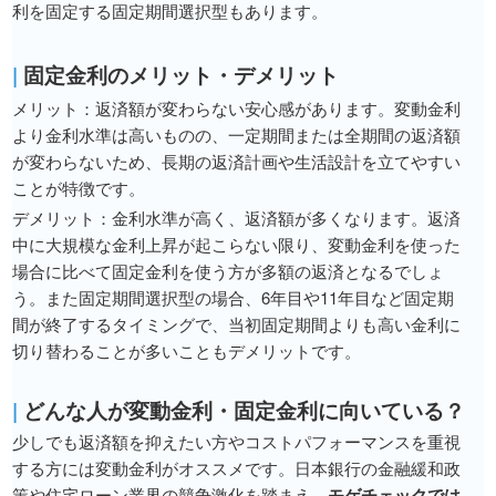
利を固定する固定期間選択型もあります。
|
固定金利のメリット・デメリット
メリット：返済額が変わらない安心感があります。変動金利
より金利水準は高いものの、一定期間または全期間の返済額
が変わらないため、長期の返済計画や生活設計を立てやすい
ことが特徴です。
デメリット：金利水準が高く、返済額が多くなります。返済
中に大規模な金利上昇が起こらない限り、変動金利を使った
場合に比べて固定金利を使う方が多額の返済となるでしょ
う。また固定期間選択型の場合、6年目や11年目など固定期
間が終了するタイミングで、当初固定期間よりも高い金利に
切り替わることが多いこともデメリットです。
|
どんな人が変動金利・固定金利に向いている？
少しでも返済額を抑えたい方やコストパフォーマンスを重視
する方には変動金利がオススメです。日本銀行の金融緩和政
策や住宅ローン業界の競争激化を踏まえ、
モゲチェックでは