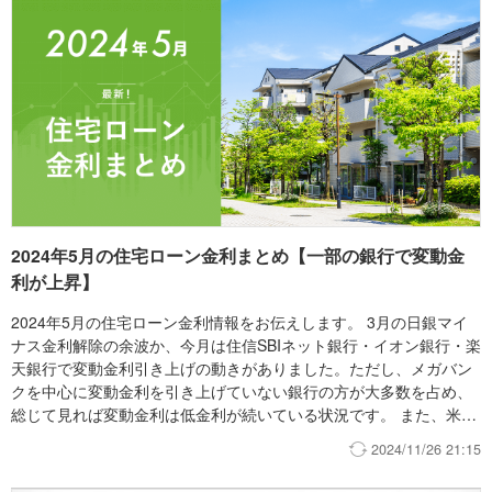
上げ時期は示されていません。住宅ローン変動金利への影響と今後
のシナリオ6月の日銀利上げの影響は、各銀行の住宅ローン変動金利
に徐々に反映されています。PayPay銀行は7月に金利を0.35%引き
上げました。また、楽天銀行は7月と8月の2か月に分けて、新規借
入の変動金利を合計約0.25%引き上げています。8月には、ドコモ
SMTBネット銀行も年0.25%引き上げました。 6月の利上げをまだ反
映していない銀行でも、秋にかけて順次引き上げられる見込みで
す。また、既存の借り手への適用時期も、銀行や契約内容によって
異なります。多くの銀行が秋に基準金利を見直した場合、2027年1
月以降の返済に反映されるのが一般的です。ただし、「5年ルール」
が適用される場合は、適用金利が上昇しても毎月の返済額は当面変
2024年5月の住宅ローン金利まとめ【一部の銀行で変動金
わらず、返済額に占める元金と利息の内訳が変化します。変動金利
利が上昇】
見直しの注意点2025年12月に行われた日銀利上げの局面では、
2026年3〜5月にかけて各銀行が基準金利の引き上げを発表しました
2024年5月の住宅ローン金利情報をお伝えします。 3月の日銀マイ
が、その引き上げ幅は年0.25〜0.35%と、銀行によって差が見られ
ナス金利解除の余波か、今月は住信SBIネット銀行・イオン銀行・楽
ました。今回の利上げへの対応でも、すでに反映時期や引き上げ幅
天銀行で変動金利引き上げの動きがありました。ただし、メガバン
に違いが出ています。新規借入金利は、ドコモSMTBネット銀行が8
クを中心に変動金利を引き上げていない銀行の方が大多数を占め、
月に年0.250%、楽天銀行が7月と8月の2か月間で合計年0.248%引き
総じて見れば変動金利は低金利が続いている状況です。 また、米国
上げました。日銀が政策金利を年0.25%引き上げても、各銀行の住
の金利上昇の影響から長期金利（10年国債利回り）が上昇し、結果
2024/11/26 21:15
宅ローン金利が一律で年0.25%上昇するとは限りません。今後も、
として固定金利も全体的に上昇しました。 今後も日銀の政策をめ
各銀行の基準金利の見直し方針や預金調達コスト、住宅ローンの営
ぐる不透明感はあるものの、依然として変動・固定の金利差には大