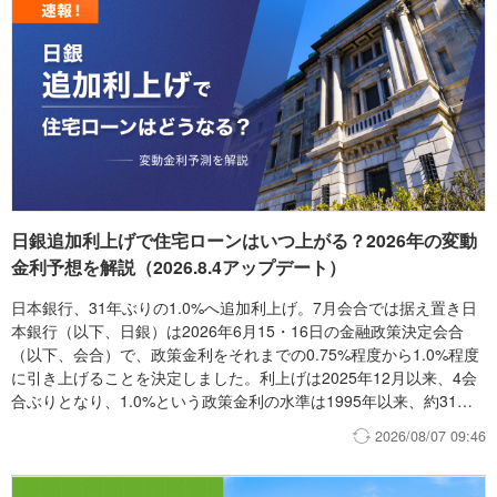
日銀追加利上げで住宅ローンはいつ上がる？2026年の変動
金利予想を解説（2026.8.4アップデート）
日本銀行、31年ぶりの1.0%へ追加利上げ。7月会合では据え置き日
本銀行（以下、日銀）は2026年6月15・16日の金融政策決定会合
（以下、会合）で、政策金利をそれまでの0.75%程度から1.0%程度
に引き上げることを決定しました。利上げは2025年12月以来、4会
合ぶりとなり、1.0%という政策金利の水準は1995年以来、約31年
ぶりの高水準です。 その後、7月30・31日の会合では、政策金利を
2026/08/07 09:46
1.0%程度に据え置きました。一方、日銀は、現在の金融環境はなお
緩和的であるとして、経済・物価・金融情勢に応じて、今後も政策
金利を引き上げていく方針を維持しています。ただし、具体的な利