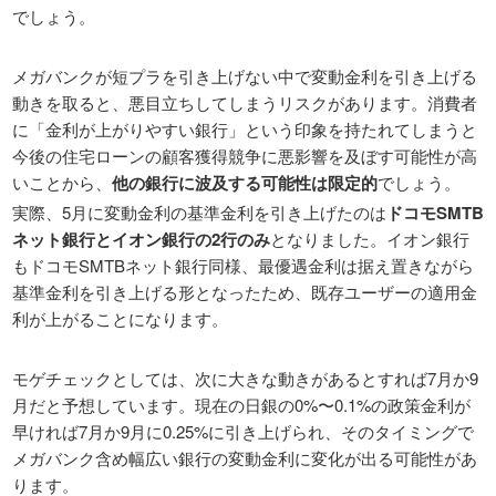
でしょう。
メガバンクが短プラを引き上げない中で変動金利を引き上げる
動きを取ると、悪目立ちしてしまうリスクがあります。消費者
に「金利が上がりやすい銀行」という印象を持たれてしまうと
今後の住宅ローンの顧客獲得競争に悪影響を及ぼす可能性が高
いことから、
他の銀行に波及する可能性は限定的
でしょう。
実際、5月に変動金利の基準金利を引き上げたのは
ドコモSMTB
ネット銀行とイオン銀行の2行のみ
となりました。イオン銀行
もドコモSMTBネット銀行同様、最優遇金利は据え置きながら
基準金利を引き上げる形となったため、既存ユーザーの適用金
利が上がることになります。
モゲチェックとしては、次に大きな動きがあるとすれば7月か9
月だと予想しています。現在の日銀の0%〜0.1%の政策金利が
早ければ7月か9月に0.25%に引き上げられ、そのタイミングで
メガバンク含め幅広い銀行の変動金利に変化が出る可能性があ
ります。