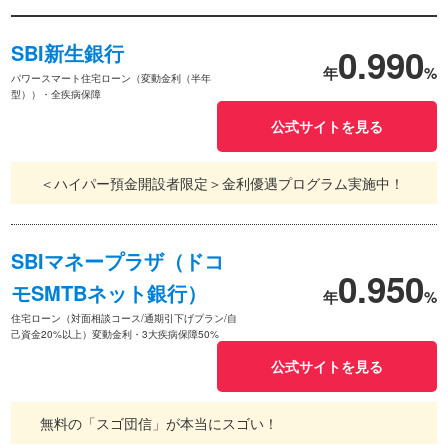
SBI新生銀行
0.990
年
%
パワースマート住宅ローン（変動金利（半年
型））・全疾病保障
公式サイトを見る
＜ハイパー預金開設者限定＞金利優遇プログラム実施中！
SBIマネープラザ（ドコ
0.950
モSMTBネット銀行）
年
%
住宅ローン（対面相談コース/通期引下げプラン/自
己資金20%以上）変動金利・3大疾病保障50%
公式サイトを見る
無料の「スゴ団信」が本当にスゴい！