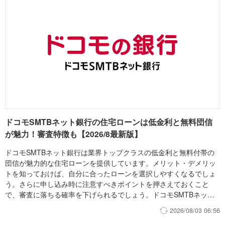
利が緩やかに上昇していくものと考えています。ただし、固定金利
も大幅に上昇が進んでおり、変動金利と固定金利の金利差が拡大し
ていることから、借りすぎには注意し金利上昇対策を行う前提のも
と、固定金利よりも低金利である変動金利を利用する方が金利総額
上は有利であると考えています。しかしながら、住宅ローンは長期
高額の借り入れであるため、金利上昇リスクを回避するために固定
金利を選ぶのも一計でしょう。
ドコモSMTBネット銀行の住宅ローンは低金利と無料団信
が魅力！審査特徴も【2026/8最新版】
ドコモSMTBネット銀行は業界トップクラスの低金利と無料付帯の
団信が魅力的な住宅ローンを提供しています。メリット・デメリッ
トを知っておけば、自分に合ったローンを選択しやすくなるでしょ
う。さらに申し込み時に注意すべきポイントを押さえておくこと
で、審査に落ちる確率を下げられるでしょう。ドコモSMTBネット
銀行住宅ローンの特徴やメリット・デメリット、審査のポイントを
2026/08/03 06:56
解説します。