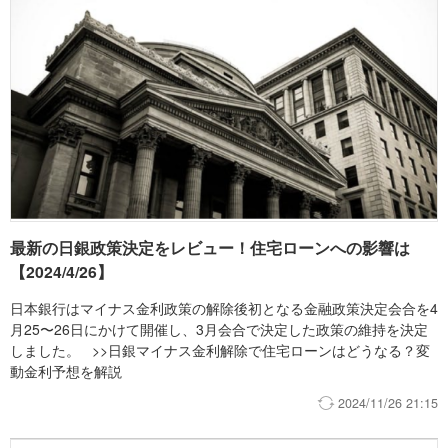
業戦略などによって、金利の反映時期や引き上げ幅に多少の差が出
きな開きがある状況です。モゲチェックとしては、借り過ぎないな
る可能性があります。なお、銀行ごとに引き上げ幅が違う理由は、
どの金利上昇リスク対策をしっかりと行う前提で、引き続き変動金
大きく分けて次の3つがあります。① 過去の基準金利引き上げ幅が
利の利用が有利と考えています。 >>日銀マイナス金利解除で住宅
銀行ごとに違う住宅ローンの基準金利は「短期プライムレート」と
ローンはどうなる？変動金利予想を解説
いう、各銀行が独自に決める金利をもとにしています。日銀の利上
げ時に短プラをすぐに動かす銀行と、しばらく据え置いてきた銀行
があります。前回年0.35%引き上げた銀行は、これまで引き上げて
こなかった分をまとめて反映していることもあり、引き上げ幅が大
きくなっていました。② 預金金利の引き上げペースの違い住宅ロー
ンの原資は預金のため、預金金利を大きく上げる銀行ほど、コスト
アップ分を住宅ローン金利にも転嫁する必要があり、引き上げ幅が
大きくなります。③ 新規顧客獲得の戦略の違い新規顧客獲得に注力
最新の日銀政策決定をレビュー！住宅ローンへの影響は
せず、既存顧客からの収益増加を重視している銀行ほど、基準金利
【2024/4/26】
の引き上げ幅は大きくなりがちです。つまり、「日銀が政策金利を
0.25%上げたから各行も基準金利を年0.25%引き上げ」という横並
日本銀行はマイナス金利政策の解除後初となる金融政策決定会合を4
びの状況から、銀行ごとの過去の基準金利引き上げ判断・預金調達
月25〜26日にかけて開催し、3月会合で決定した政策の維持を決定
コスト・営業戦略の違いが基準金利の引き上げ幅の違いとして反映
しました。 >>日銀マイナス金利解除で住宅ローンはどうなる？変
される状況に移行しつつあります。 そのため、次回の利上げでどの
動金利予想を解説
程度それぞれの銀行が金利を引き上げるか見極める必要があり、ロ
2024/11/26 21:15
ーンを申し込む際の比較検討の重要性は、これまで以上に増してい
ると言えます。 モゲチェックでは今後も追加利上げが行われ変動金