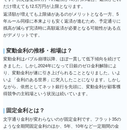
だけ増えても12.5万円が上限となります。
返済額が増えても上限値があるのがメリットとなる一方、5
年ルール同様に本来よりも安く返済が進むため、予定通りに
残高が減らず完済時に高額返済が必要となる可能性がある点
がデメリットです。
|
変動金利の推移・相場は？
変動金利はバブル崩壊以降、ほぼ一貫して低下傾向を続けて
きました。しかし2024年になって日銀のゼロ金利解除によ
り、変動金利が遂に引き上げられることとなりました。いよ
いよ「金利のある世界」に突入したことになります。しかし
ながら、依然としてネット銀行を先頭に、変動金利が顧客獲
得競争の主戦場という状況は続いています。
|
固定金利とは？
文字通り金利が変わらないのが固定金利です。フラット35の
ような全期間固定金利のほか、5年、10年など一定期間の金