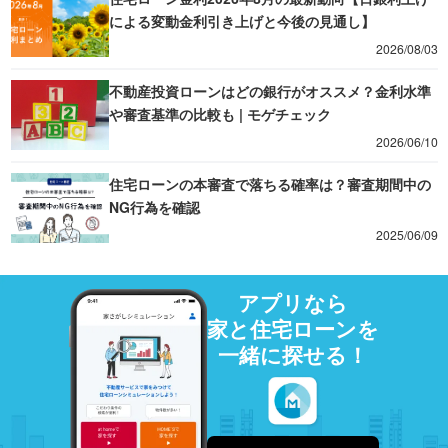
による変動金利引き上げと今後の見通し】
2026/08/03
不動産投資ローンはどの銀行がオススメ？金利水準
や審査基準の比較も | モゲチェック
2026/06/10
住宅ローンの本審査で落ちる確率は？審査期間中の
NG行為を確認
2025/06/09
アプリなら
家と住宅ローンを
一緒に探せる！