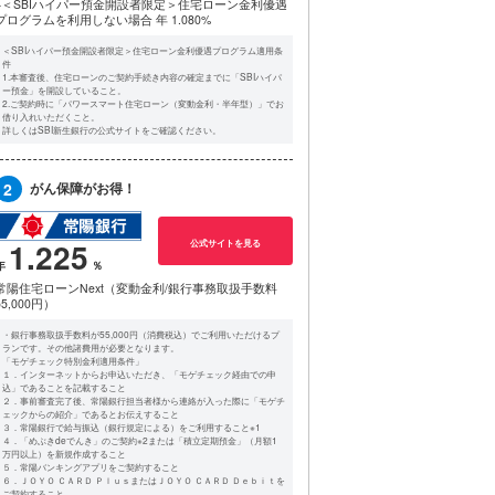
※＜SBIハイパー預金開設者限定＞住宅ローン金利優遇
プログラムを利用しない場合
年 1.080%
＜SBIハイパー預金開設者限定＞住宅ローン金利優遇プログラム適用条
件
1.本審査後、住宅ローンのご契約手続き内容の確定までに「SBIハイパ
ー預金」を開設していること。
2.ご契約時に「パワースマート住宅ローン（変動金利・半年型）」でお
借り入れいただくこと。
詳しくはSBI新生銀行の公式サイトをご確認ください。
2
がん保障がお得！
1.225
公式サイトを見る
常陽住宅ローンNext（変動金利/銀行事務取扱手数料
55,000円）
・銀行事務取扱手数料が55,000円（消費税込）でご利用いただけるプ
ランです。その他諸費用が必要となります。
「モゲチェック特別金利適用条件」
１．インターネットからお申込いただき、「モゲチェック経由での申
込」であることを記載すること
２．事前審査完了後、常陽銀行担当者様から連絡が入った際に「モゲチ
ェックからの紹介」であるとお伝えすること
３．常陽銀行で給与振込（銀行規定による）をご利用すること※1
４．「めぶきdeでんき」のご契約※2または「積立定期預金」（月額1
万円以上）を新規作成すること
５．常陽バンキングアプリをご契約すること
６．ＪＯＹＯ ＣＡＲＤ ＰｌｕｓまたはＪＯＹＯ ＣＡＲＤ Ｄｅｂｉｔを
ご契約すること