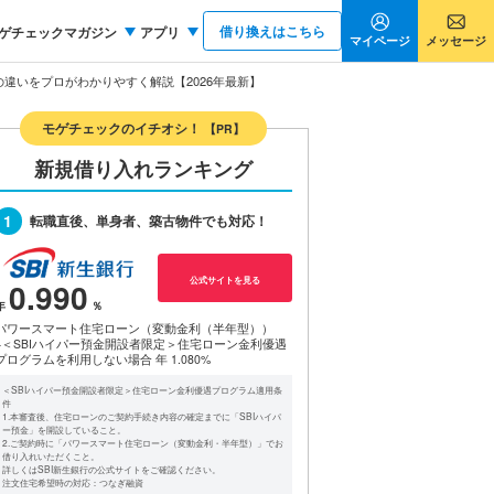
借り換えはこちら
ゲチェックマガジン
アプリ
マイページ
メッセージ
の違いをプロがわかりやすく解説【2026年最新】
モゲチェックのイチオシ！
【PR】
新規借り入れランキング
1
転職直後、単身者、築古物件でも対応！
公式サイトを見る
0.990
パワースマート住宅ローン（変動金利（半年型））
※＜SBIハイパー預金開設者限定＞住宅ローン金利優遇
プログラムを利用しない場合
年 1.080%
＜SBIハイパー預金開設者限定＞住宅ローン金利優遇プログラム適用条
件
1.本審査後、住宅ローンのご契約手続き内容の確定までに「SBIハイパ
ー預金」を開設していること。
2.ご契約時に「パワースマート住宅ローン（変動金利・半年型）」でお
借り入れいただくこと。
詳しくはSBI新生銀行の公式サイトをご確認ください。
注文住宅希望時の対応：つなぎ融資