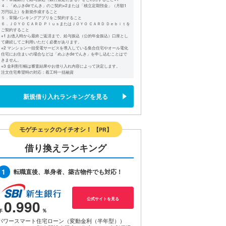
４．「めぶきdeでんき」のご契約※2または「積立定期預金」（月額1
万円以上）を新規作成すること
５．常陽バンキングアプリをご契約すること
６．ＪＯＹＯ ＣＡＲＤ ＰｌｕｓまたはＪＯＹＯ ＣＡＲＤ Ｄｅｂｉｔを
ご契約すること
※1 お借入時から最終ご返済まで、給与振込（公的年金振込）口座とし
て継続してご利用いただく必要があります。
※2 マンション一括受電サービスを導入している集合住宅やオール電化
住宅にお住まいの場合などは「めぶきdeでんき」を申し込むことはで
きません。
※3 金利割引幅は審査結果やお借り入れ内容によって決定します。
注文住宅希望時の対応：着工時一括融資
新規借り入れランキングを見る
モゲチェックのイチオシ！
【PR】
借り換えランキング
1
転職直後、単身者、築古物件でも対応！
公式サイトを見る
0.990
パワースマート住宅ローン（変動金利（半年型））