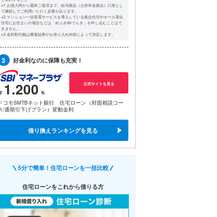
※1 お借入時から最終ご返済まで、給与振込（公的年金振込）口座とし
て継続してご利用いただく必要があります。
※2 マンション一括受電サービスを導入している集合住宅やオール電化
住宅にお住まいの場合などは「めぶきdeでんき」を申し込むことはで
きません。
※3 金利割引幅は審査結果やお借り入れ内容によって決定します。
3
好金利なのに保障も充実！
1.200
公式サイトを見る
ドコモSMTBネット銀行 住宅ローン（対面相談コー
ス/通期引下げプラン）変動金利
借り換えランキングを見る
5分で簡単！住宅ローンを一括比較
住宅ローンをこれから借りる方