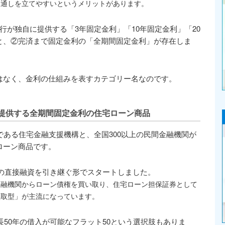
見通しを立てやすいというメリットがあります。
行が独自に提供する「3年固定金利」「10年固定金利」「20
と、②完済まで固定金利の「全期間固定金利」が存在しま
はなく、金利の仕組みを表すカテゴリー名なのです。
が提供する全期間固定金利の住宅ローン商品
である住宅金融支援機構と、全国300以上の民間金融機関が
ローン商品です。
公庫の直接融資を引き継ぐ形でスタートしました。
金融機関からローン債権を買い取り、住宅ローン担保証券として
買取型」が主流になっています。
長50年の借入が可能なフラット50という選択肢もありま