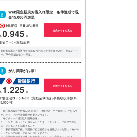
Web限定新規お借入れ限定 条件達成で現
2
金15,000円進呈
0.945
公式サイトを見る
住宅ローン/変動金利
事前審査承認と普通預金残高30万円以上で現金15,000円。要エントリ
ー。Web新規お借入れ限定。
3
がん保障がお得！
1.225
公式サイトを見る
常陽住宅ローンNext（変動金利/銀行事務取扱手数料
55,000円）
・銀行事務取扱手数料が55,000円（消費税込）でご利用いただけるプ
ランです。その他諸費用が必要となります。
「モゲチェック特別金利適用条件」
１．インターネットからお申込いただき、「モゲチェック経由での申
込」であることを記載すること
２．事前審査完了後、常陽銀行担当者様から連絡が入った際に「モゲチ
ェックからの紹介」であるとお伝えすること
３．常陽銀行で給与振込（銀行規定による）をご利用すること※1