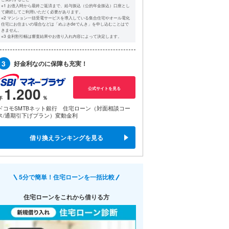
※1 お借入時から最終ご返済まで、給与振込（公的年金振込）口座とし
て継続してご利用いただく必要があります。
※2 マンション一括受電サービスを導入している集合住宅やオール電化
住宅にお住まいの場合などは「めぶきdeでんき」を申し込むことはで
きません。
※3 金利割引幅は審査結果やお借り入れ内容によって決定します。
3
好金利なのに保障も充実！
1.200
公式サイトを見る
ドコモSMTBネット銀行 住宅ローン（対面相談コー
ス/通期引下げプラン）変動金利
借り換えランキングを見る
5分で簡単！住宅ローンを一括比較
住宅ローンをこれから借りる方