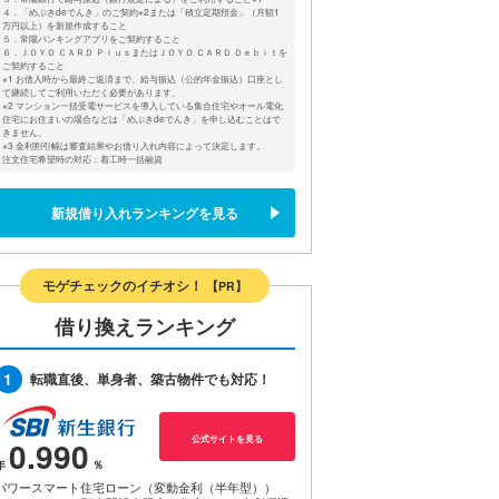
４．「めぶきdeでんき」のご契約※2または「積立定期預金」（月額1
万円以上）を新規作成すること
５．常陽バンキングアプリをご契約すること
６．ＪＯＹＯ ＣＡＲＤ ＰｌｕｓまたはＪＯＹＯ ＣＡＲＤ Ｄｅｂｉｔを
ご契約すること
※1 お借入時から最終ご返済まで、給与振込（公的年金振込）口座とし
て継続してご利用いただく必要があります。
※2 マンション一括受電サービスを導入している集合住宅やオール電化
住宅にお住まいの場合などは「めぶきdeでんき」を申し込むことはで
きません。
※3 金利割引幅は審査結果やお借り入れ内容によって決定します。
注文住宅希望時の対応：着工時一括融資
新規借り入れランキングを見る
モゲチェックのイチオシ！
【PR】
借り換えランキング
1
転職直後、単身者、築古物件でも対応！
公式サイトを見る
0.990
パワースマート住宅ローン（変動金利（半年型））