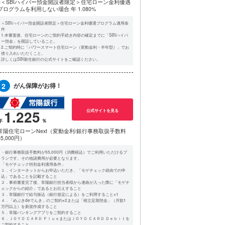
※＜SBIハイパー預金開設者限定＞住宅ローン金利優遇
プログラムを利用しない場合
年 1.080%
＜SBIハイパー預金開設者限定＞住宅ローン金利優遇プログラム適用条
件
1.本審査後、住宅ローンのご契約手続き内容の確定までに「SBIハイパ
ー預金」を開設していること。
2.ご契約時に「パワースマート住宅ローン（変動金利・半年型）」でお
借り入れいただくこと。
詳しくはSBI新生銀行の公式サイトをご確認ください。
2
がん保障がお得！
1.225
公式サイトを見る
常陽住宅ローンNext（変動金利/銀行事務取扱手数料
55,000円）
・銀行事務取扱手数料が55,000円（消費税込）でご利用いただけるプ
ランです。その他諸費用が必要となります。
「モゲチェック特別金利適用条件」
１．インターネットからお申込いただき、「モゲチェック経由での申
込」であることを記載すること
２．事前審査完了後、常陽銀行担当者様から連絡が入った際に「モゲチ
ェックからの紹介」であるとお伝えすること
３．常陽銀行で給与振込（銀行規定による）をご利用すること※1
４．「めぶきdeでんき」のご契約※2または「積立定期預金」（月額1
万円以上）を新規作成すること
５．常陽バンキングアプリをご契約すること
６．ＪＯＹＯ ＣＡＲＤ ＰｌｕｓまたはＪＯＹＯ ＣＡＲＤ Ｄｅｂｉｔを
ご契約すること