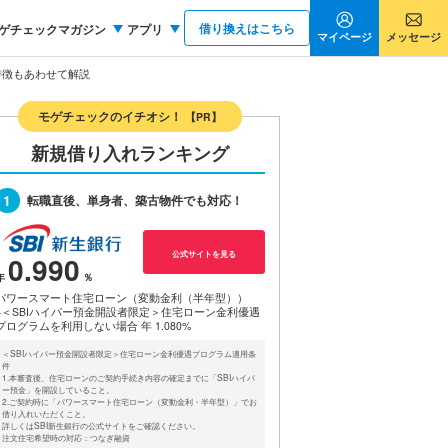
借り換えはこちら
ゲチェックマガジン
アプリ
マイページ
メッセージ
特徴もあわせて解説
モゲチェックのイチオシ！
【PR】
新規借り入れランキング
1
転職直後、単身者、築古物件でも対応！
公式サイトを見る
0.990
パワースマート住宅ローン（変動金利（半年型））
※＜SBIハイパー預金開設者限定＞住宅ローン金利優遇
プログラムを利用しない場合
年 1.080%
＜SBIハイパー預金開設者限定＞住宅ローン金利優遇プログラム適用条
件
1.本審査後、住宅ローンのご契約手続き内容の確定までに「SBIハイパ
ー預金」を開設していること。
2.ご契約時に「パワースマート住宅ローン（変動金利・半年型）」でお
借り入れいただくこと。
詳しくはSBI新生銀行の公式サイトをご確認ください。
注文住宅希望時の対応：つなぎ融資