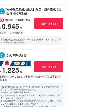
Web限定新規お借入れ限定 条件達成で現
2
金15,000円進呈
0.945
公式サイトを見る
住宅ローン/変動金利
事前審査承認と普通預金残高30万円以上で現金15,000円。要エントリ
ー。Web新規お借入れ限定。
3
がん保障がお得！
1.225
公式サイトを見る
常陽住宅ローンNext（変動金利/銀行事務取扱手数料
55,000円）
・銀行事務取扱手数料が55,000円（消費税込）でご利用いただけるプ
ランです。その他諸費用が必要となります。
「モゲチェック特別金利適用条件」
１．インターネットからお申込いただき、「モゲチェック経由での申
込」であることを記載すること
２．事前審査完了後、常陽銀行担当者様から連絡が入った際に「モゲチ
ェックからの紹介」であるとお伝えすること
３．常陽銀行で給与振込（銀行規定による）をご利用すること※1