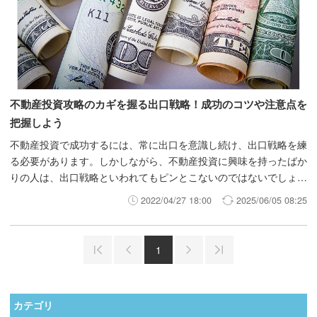
不動産投資攻略のカギを握る出口戦略！成功のコツや注意点を
把握しよう
不動産投資で成功するには、常に出口を意識し続け、出口戦略を練
る必要があります。しかしながら、不動産投資に興味を持ったばか
りの人は、出口戦略といわれてもピンとこないのではないでしょう
か。そこで今回は、不動産投資における出口戦略について詳しく解
2022/04/27 18:00
2025/06/05 08:25
説します。 不動産投資で成功したい人は必見です。ぜひ参考にし
てください。 ※時間がない方へ・・・今すぐ不動産投資ローンの
借り入れ可能額を知りたい方は「バウチャーサービス」、不動産投
1
資ローンの借り換えができるのか、いくら借り換えメリットがある
か知りたい方は「借り換えサービス」をご利用ください。いずれも
無料で、自宅にいながらオンラインでお申し込み頂けます。
カテゴリ