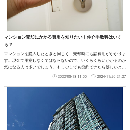
マンション売却にかかる費用を知りたい！仲介手数料はいく
ら？
マンションを購入したときと同じく、売却時にも諸費用がかかりま
す。現金で用意しなくてはならないので、いくらくらいかかるのか
気になる人は多いでしょう。もし少しでも節約できたら嬉しいと思
いませんか？ そこで今回は、マンション売却にかかる費用と目安
2022/08/18 11:00
2024/11/26 21:27
について、節約ポイントもあわせて解説します。ぜひ参考にしてく
ださい。 *お時間のない方へ、今保有している物件がどのくらいで
売却できそうか知りたい方はINVASEでは買取・仲介の両方から売
却活動をお手伝いさせていただいております。少しでも売却につい
て検討されているのであれば無料カウンセリング売却編をご利用く
ださい。