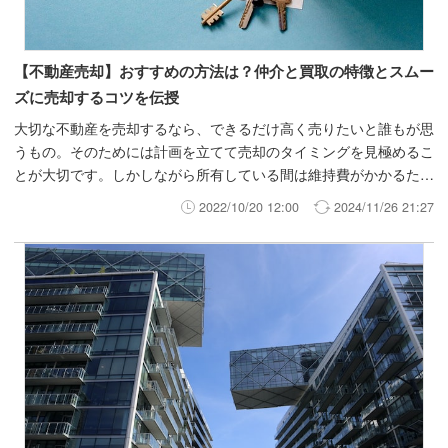
【不動産売却】おすすめの方法は？仲介と買取の特徴とスムー
ズに売却するコツを伝授
大切な不動産を売却するなら、できるだけ高く売りたいと誰もが思
うもの。そのためには計画を立てて売却のタイミングを見極めるこ
とが大切です。しかしながら所有している間は維持費がかかるた
め、状況によっては早めに手放す決断も必要かもしれません。 こ
2022/10/20 12:00
2024/11/26 21:27
の記事では、初めて不動産売却を検討する人に向けて、スムーズに
売却するためのコツや注意点をなど解説します。 *お時間のない方
へ、今保有している物件がどのくらいで売却できそうか知りたい方
はINVASEでは買取・仲介の両方から売却活動をお手伝いさせてい
ただいております。少しでも売却について検討されているのであれ
ば無料カウンセリング売却編をご利用ください。