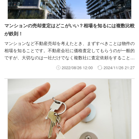
マンションの売却査定はどこがいい？相場を知るには複数比較
が鉄則！
マンションなど不動産売却を考えたとき、まずすべきことは物件の
相場を知ることです。不動産会社に価格査定してもらうのが一般的
ですが、大切なのは一社だけでなく複数社に査定依頼をすること。
そこで今回は、査定依頼に便利な一括査定サービスについて紹介す
2022/08/26 12:00
2024/11/26 21:27
るとともに、仲介を依頼する不動産会社を選ぶポイントや注意点な
どを解説します。 所有するマンションを有利に売却するために、
ぜひ目を通してみてください。 *お時間のない方へ、今保有してい
る物件がどのくらいで売却できそうか知りたい方はINVASEでは買
取・仲介の両方から売却活動をお手伝いさせていただいておりま
す。少しでも売却について検討されているのであれば無料カウンセ
リング売却編をご利用ください。