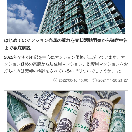
はじめてのマンション売却の流れを売却活動開始から確定申告
まで徹底解説
2022年でも都心部を中心にマンション価格が上がっています。マ
ンション価格の高騰から居住用マンション、投資用マンションをお
持ちの方は売却の検討をされているのではないでしょうか。 た
だ、不動産は今日売ろうと思って明日売れるものでもありません。
2022/06/16 10:00
2024/11/26 21:27
また、少しでもスムーズに、そして高く売るためには売却の流れか
ら知っておく必要があります。 今回は、はじめてのマンション売
却の流れを売却活動開始から確定申告まで徹底解説していきます。
*お時間のない方へ、今保有している物件がどのくらいで売却でき
そうか知りたい方はINVASEでは買取・仲介の両方から売却活動を
お手伝いさせていただいております。少しでも売却について検討さ
れているのであれば無料カウンセリング売却編をご利用ください。