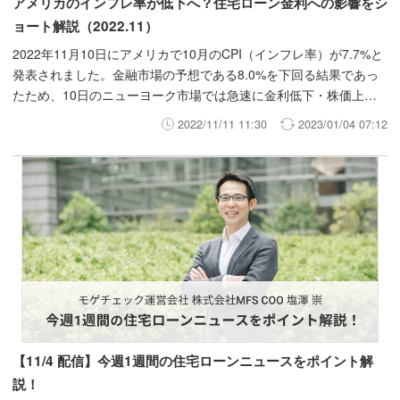
アメリカのインフレ率が低下へ？住宅ローン金利への影響をシ
ョート解説（2022.11）
2022年11月10日にアメリカで10月のCPI（インフレ率）が7.7%と
発表されました。金融市場の予想である8.0%を下回る結果であっ
たため、10日のニューヨーク市場では急速に金利低下・株価上
昇・円高ドル安進行と、最近の相場からは反転する動きがみられま
2022/11/11 11:30
2023/01/04 07:12
した。 こうした状況を踏まえ、アメリカのインフレ動向が日本の
住宅ローン金利に与える影響を解説します。
【11/4 配信】今週1週間の住宅ローンニュースをポイント解
説！