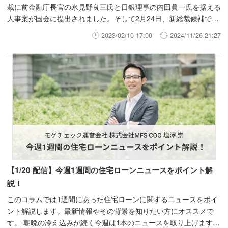
裁に前金融庁長官の氷見野良三氏と日銀理事の内田眞一氏を据える
人事案が国会に提出されました。そして2月24日、新総裁候補であ
る植田氏による所信聴取・質疑応答が国会で行われました。所信聴
2023/02/10 17:00
2024/11/26 21:27
取を受けて、日銀の金融緩和政策と住宅ローン金利への影響につい
て解説します。
【1/20 配信】今週1週間の住宅ローンニュースをポイント解
説！
このコラムでは1週間にあった住宅ローンに関するニュースをポイ
ント解説します。最新情報やその背景を知りたい方にオススメで
す。 朝晩の冷え込みが続く今週は1本のニュースを取り上げます。