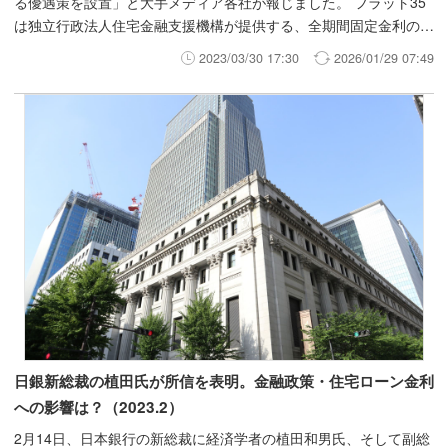
る優遇策を設置」と大手メディア各社が報じました。 フラット35
は独立行政法人住宅金融支援機構が提供する、全期間固定金利の住
宅ローンです。完済まで金利が変わらないことから、返済計画が立
2023/03/30 17:30
2026/01/29 07:49
てやすいとされています。今回の政府案とフラット35の動向につ
いて解説します。 ※2024年2月に上記優遇策は実施済みです。 優遇
施策についての詳細はこちらの記事をご参照ください。 ＞＞子育
て世代優遇の住宅ローン！ARUHIのフラット35「子育てプラス」
を解説
日銀新総裁の植田氏が所信を表明。金融政策・住宅ローン金利
への影響は？（2023.2）
2月14日、日本銀行の新総裁に経済学者の植田和男氏、そして副総