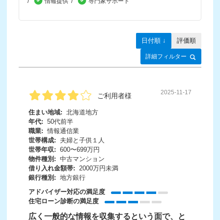
情報提供
専門家サポート
日付順 ↓
評価順
詳細フィルター
2025-11-17
ご利用者様
住まい地域:
北海道地方
年代:
50代前半
職業:
情報通信業
世帯構成:
夫婦と子供１人
世帯年収:
600〜699万円
物件種別:
中古マンション
借り入れ金額帯:
2000万円未満
銀行種別:
地方銀行
アドバイザー対応の満足度
住宅ローン診断の満足度
広く一般的な情報を収集するという面で、と