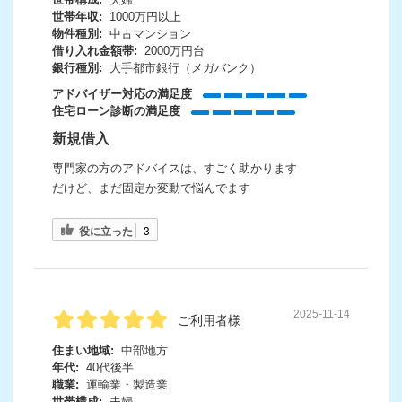
世帯年収:
1000万円以上
物件種別:
中古マンション
借り入れ金額帯:
2000万円台
銀行種別:
大手都市銀行（メガバンク）
アドバイザー対応の満足度
住宅ローン診断の満足度
新規借入
専門家の方のアドバイスは、すごく助かります
だけど、まだ固定か変動で悩んでます
役に立った
3
2025-11-14
ご利用者様
住まい地域:
中部地方
年代:
40代後半
職業:
運輸業・製造業
世帯構成:
夫婦