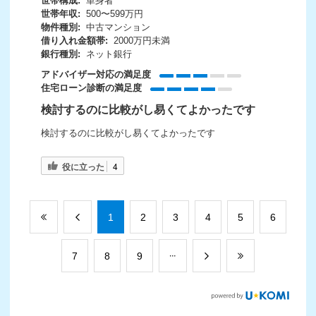
世帯構成:
単身者
世帯年収:
500〜599万円
物件種別:
中古マンション
借り入れ金額帯:
2000万円未満
銀行種別:
ネット銀行
アドバイザー対応の満足度
住宅ローン診断の満足度
検討するのに比較がし易くてよかったです
検討するのに比較がし易くてよかったです
役に立った
4
​1
​2
​3
​4
​5
​6
​7
​8
​9