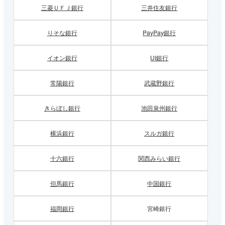
三菱ＵＦＪ銀行
三井住友銀行
りそな銀行
PayPay銀行
イオン銀行
UI銀行
常陽銀行
武蔵野銀行
きらぼし銀行
池田泉州銀行
横浜銀行
スルガ銀行
十六銀行
関西みらい銀行
但馬銀行
中国銀行
福岡銀行
宮崎銀行