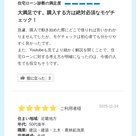
住宅ローン診断の満足度
大満足です。購入する方は絶対必須なモゲチ
ェック！
急遽、購入で動き始めた際にどこで借りれば良いかわか
りませんでしたが、モゲチェックは初心者でも分かりや
すく良かったです。
また、Youtubeも見てより細かく解説を聞くことで、住
宅ローンに対する考え方が明確になったのは、今後の人
生でも役立ちそうです。
役に立った
3
2025-11-14
ご利用者様
住まい地域:
近畿地方
年代:
50代後半
職業:
建設・建築・土木・農林鉱漁業
世帯構成:
夫婦