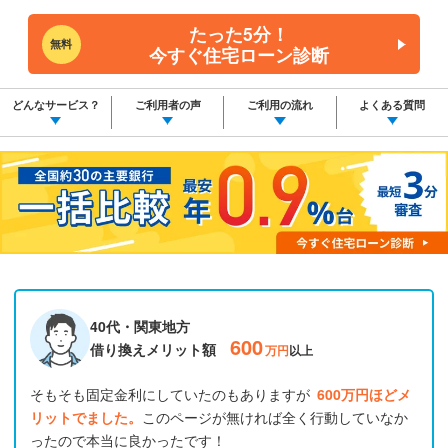
たった5分！
無料
今すぐ住宅ローン診断
どんなサービス？
ご利用者の声
ご利用の流れ
よくある質問
40代・関東地方
600
借り換えメリット額
万円
以上
そもそも固定金利にしていたのもありますが
600万円ほどメ
リットでました。
このページが無ければ全く行動していなか
ったので本当に良かったです！