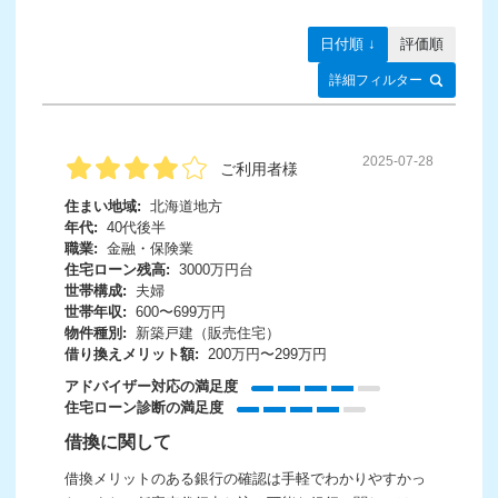
日付順 ↓
評価順
詳細フィルター
2025-07-28
ご利用者様
住まい地域:
北海道地方
年代:
40代後半
職業:
金融・保険業
住宅ローン残高:
3000万円台
世帯構成:
夫婦
世帯年収:
600〜699万円
物件種別:
新築戸建（販売住宅）
借り換えメリット額:
200万円〜299万円
アドバイザー対応の満足度
住宅ローン診断の満足度
借換に関して
借換メリットのある銀行の確認は手軽でわかりやすかっ