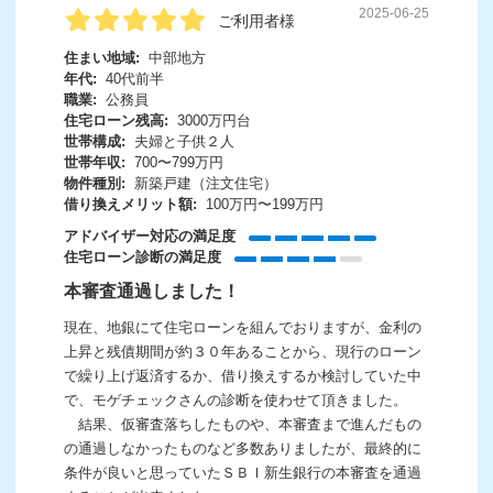
2025-06-25
ご利用者様
住まい地域:
中部地方
年代:
40代前半
職業:
公務員
住宅ローン残高:
3000万円台
世帯構成:
夫婦と子供２人
世帯年収:
700〜799万円
物件種別:
新築戸建（注文住宅）
借り換えメリット額:
100万円〜199万円
アドバイザー対応の満足度
住宅ローン診断の満足度
本審査通過しました！
現在、地銀にて住宅ローンを組んでおりますが、金利の
上昇と残債期間が約３０年あることから、現行のローン
で繰り上げ返済するか、借り換えするか検討していた中
で、モゲチェックさんの診断を使わせて頂きました。
結果、仮審査落ちしたものや、本審査まで進んだもの
の通過しなかったものなど多数ありましたが、最終的に
条件が良いと思っていたＳＢＩ新生銀行の本審査を通過