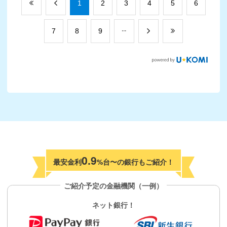
​1
​2
​3
​4
​5
​6
​7
​8
​9
0.9
最安金利
%台〜の銀行もご紹介！
ご紹介予定の金融機関（一例）
ネット銀行！