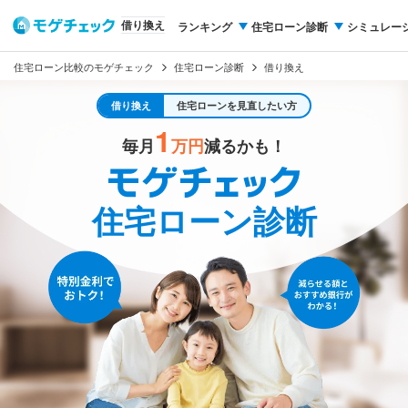
借り換え
ランキング
住宅ローン診断
シミュレー
住宅ローン比較のモゲチェック
住宅ローン診断
借り換え
借り換え
住宅ローンを見直したい方
1
毎月
万円
減るかも！
住宅ローン診断