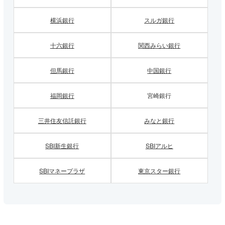
横浜銀行
スルガ銀行
十六銀行
関西みらい銀行
但馬銀行
中国銀行
福岡銀行
宮崎銀行
三井住友信託銀行
みなと銀行
SBI新生銀行
SBIアルヒ
SBIマネープラザ
東京スター銀行