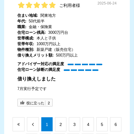
2025-06-24
ご利用者様
住まい地域:
関東地方
年代:
50代前半
職業:
金融・保険業
住宅ローン残高:
3000万円台
世帯構成:
本人と子供
世帯年収:
1000万円以上
物件種別:
新築戸建（販売住宅）
借り換えメリット額:
500万円以上
アドバイザー対応の満足度
住宅ローン診断の満足度
借り換えしました
7月実行予定です
役に立った
2
​1
​2
​3
​4
​5
​6