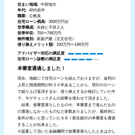
住まい地域:
中部地方
年代:
40代前半
職業:
公務員
住宅ローン残高:
3000万円台
世帯構成:
夫婦と子供２人
世帯年収:
700〜799万円
物件種別:
新築戸建（注文住宅）
借り換えメリット額:
100万円〜199万円
アドバイザー対応の満足度
住宅ローン診断の満足度
本審査通過しました！
現在、地銀にて住宅ローンを組んでおりますが、金利の
上昇と残債期間が約３０年あることから、現行のローン
で繰り上げ返済するか、借り換えするか検討していた中
で、モゲチェックさんの診断を使わせて頂きました。
結果、仮審査落ちしたものや、本審査まで進んだもの
の通過しなかったものなど多数ありましたが、最終的に
条件が良いと思っていたＳＢＩ新生銀行の本審査を通過
することが出来ました。
※提案して頂いた金融機関で仮審査落ちしたときは少し