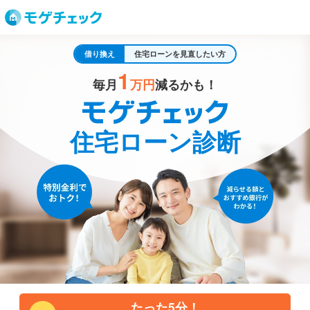
借り換え
住宅ローンを見直したい方
1
毎月
万円
減るかも！
住宅ローン診断
たった5分！