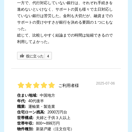
一方で、代行対応していない銀行は、それぞれ手続きを
進めないといけなく、サポートの質も様々で土日対応し
ていない銀行は苦労した。金利も大切だが、融資までの
サポートの受けやすさが銀行を決める要因の１つにもな
った。
総じて、比較しやすく結論までの時間は短縮できるので
利用してよかった。
役に立った
4
2025-07-06
ご利用者様
住まい地域:
中国地方
年代:
40代後半
職業:
運輸業・製造業
住宅ローン残高:
2000万円台
世帯構成:
夫婦と子供３人以上
世帯年収:
800〜899万円
物件種別:
新築戸建（注文住宅）