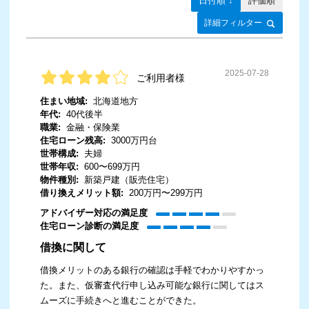
日付順 ↓
評価順
詳細フィルター
2025-07-28
ご利用者様
住まい地域:
北海道地方
年代:
40代後半
職業:
金融・保険業
住宅ローン残高:
3000万円台
世帯構成:
夫婦
世帯年収:
600〜699万円
物件種別:
新築戸建（販売住宅）
借り換えメリット額:
200万円〜299万円
アドバイザー対応の満足度
住宅ローン診断の満足度
借換に関して
借換メリットのある銀行の確認は手軽でわかりやすかっ
た。また、仮審査代行申し込み可能な銀行に関してはス
ムーズに手続きへと進むことができた。