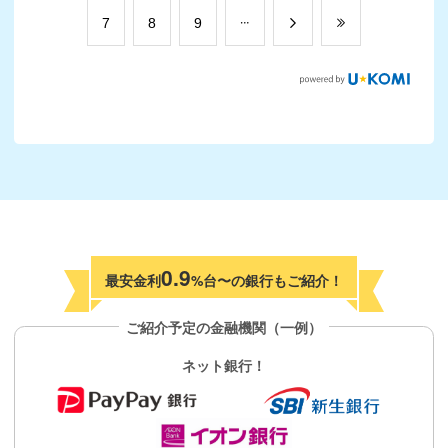
​7
​8
​9
0.9
最安金利
%台〜の銀行もご紹介！
ご紹介予定の金融機関（一例）
ネット銀行！