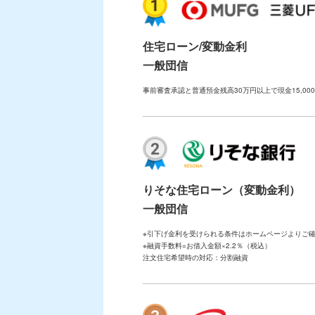
住宅ローン/変動金利
一般団信
事前審査承認と普通預金残高30万円以上で現金15,0
りそな住宅ローン（変動金利）
一般団信
※引下げ金利を受けられる条件はホームページよりご
※融資手数料=お借入金額×2.2％（税込）
注文住宅希望時の対応：分割融資