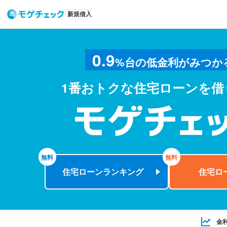
新規借入
0.9
%
台の低金利がみつか
1番おトクな住宅ローンを借
モゲチェック
無料
無料
住宅ローン
ランキング
住宅ロ
金